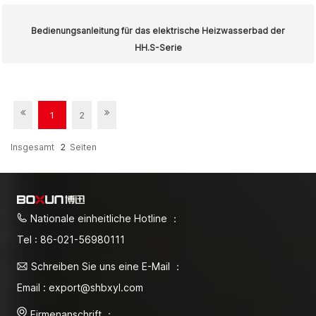
Bedienungsanleitung für das elektrische Heizwasserbad der
HH.S-Serie
1
2
Insgesamt
2
Seiten
Nationale einheitliche Hotline ：
Tel : 86-021-56980111
Schreiben Sie uns eine E-Mail ：
Email : export@shbxyl.com
Firmenanschrift ：