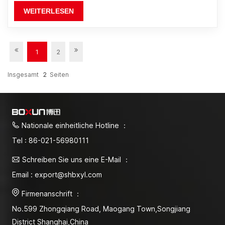
WEITERLESEN
1
2
Insgesamt
2
Seiten
Nationale einheitliche Hotline ：
Tel : 86-021-56980111
Schreiben Sie uns eine E-Mail ：
Email : export@shbxyl.com
Firmenanschrift ：
No.599 Zhongqiang Road, Maogang Town,Songjiang
District Shanghai,China