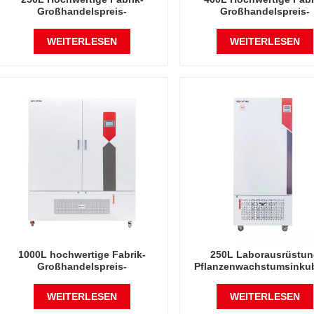
Großhandelspreis-
Großhandelspreis-
Laborausrüstung Künstlicher
Laborausrüstung Künstl
Klima-Inkubator
Klima-Inkubator
WEITERLESEN
WEITERLESEN
1000L hochwertige Fabrik-
250L Laborausrüstu
Großhandelspreis-
Pflanzenwachstumsinku
Laborausrüstung künstlicher
Künstlicher Klimainkub
Klima-Inkubator
WEITERLESEN
WEITERLESEN