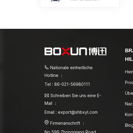
BR
HI
Nationale einheitliche
Hei
Hotline ：
Pro
Tel : 86-021-56980111
Übe
Schreiben Sie uns eine E-
Mail ：
Nac
Email : export@shbxyl.com
Kon
Firmenanschrift ：
Blo
No.599 Zhongqiang Road,