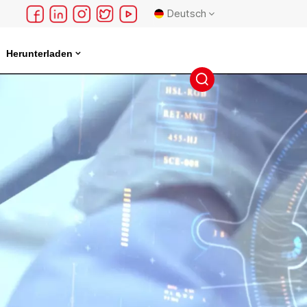
Deutsch
Herunterladen
English
français
Deutsch
русский
español
português
日本語
한국의