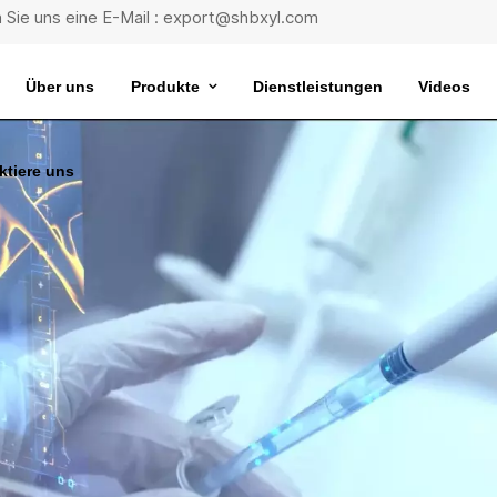
 Sie uns eine E-Mail : export@shbxyl.com
Über uns
Produkte
Dienstleistungen
Videos
ktiere uns
eit
ttelstabilität
Wasserbad Mit Extrem Konstanter Temperatur