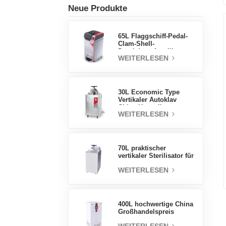
Neue Produkte
65L Flaggschiff-Pedal-
Clam-Shell-
Druckdampfsterilisator
WEITERLESEN
Fabrik
Direktverkaufsfabrik in
China
30L Economic Type
Vertikaler Autoklav
China Hersteller
WEITERLESEN
Druckdampfsterilisator
70L praktischer
vertikaler Sterilisator für
Laborgeräte, vertikales
WEITERLESEN
Design,
Hochtemperatur- und
Hochdruck-
Dampfsterilisator
400L hochwertige China
Großhandelspreis
Labortemperatur