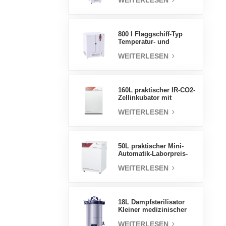
WEITERLESEN
Luftfeuchtigkeit stabile
Testkammer
800 l Flaggschiff-Typ
Temperatur- und
Feuchtigkeits-
WEITERLESEN
Inkubatorkammer,
Laborbedarf,
elektrischer Inkubator
160L praktischer IR-CO2-
Zellinkubator mit
Wassermantel,
WEITERLESEN
professionelle Fabrik-
Laborinkubatoren
50L praktischer Mini-
Automatik-Laborpreis-
Wassermantel-Inkubator
WEITERLESEN
18L Dampfsterilisator
Kleiner medizinischer
Autoklav Tragbarer
WEITERLESEN
Autoklav