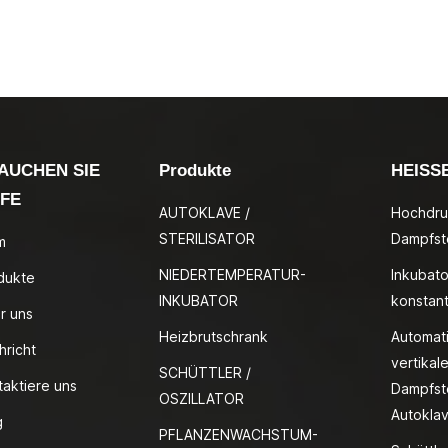
AUCHEN SIE
Produkte
HEISS
LFE
AUTOKLAVE /
Hochdru
STERILISATOR
Dampfste
m
NIEDERTEMPERATUR-
Inkubato
dukte
INKUBATOR
konstan
r uns
Heizbrutschrank
Automat
hricht
vertikale
SCHÜTTLER /
taktiere uns
Dampfste
OSZILLATOR
Autokla
g
PFLANZENWACHSTUM-