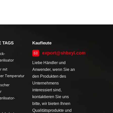
E TAGS
Kaufleute
export@shbxyl.com
ck-
rilisator
Liebe Händler und
r mit
Anwender, wenn Sie an
ter Temperatur
den Produkten des
Unternehmens
ischer
interessiert sind,
r
kontaktieren Sie uns
rilisator-
bitte, wir bieten Ihnen
v
Qualitätsprodukte und