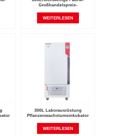
Großhandelspreis-
icher
Laborausrüstung Künstlicher
Klima-Inkubator
WEITERLESEN
ng
300L Laborausrüstung
bator
Pflanzenwachstumsinkubator
ator
Künstlicher Klimainkubator
WEITERLESEN