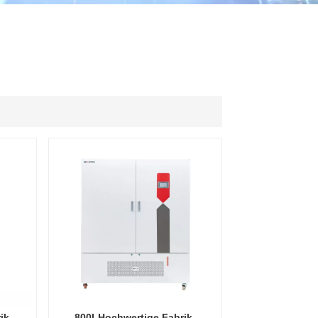
ไทย
中文
ik-
800LHochwertige Fabrik-