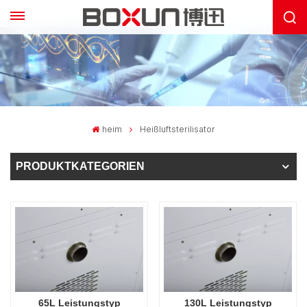
heim
Heißluftsterilisator
PRODUKTKATEGORIEN
65L Leistungstyp
130L Leistungstyp