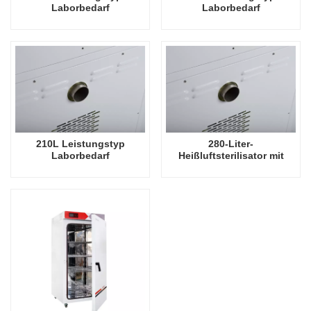
Laborbedarf
Laborbedarf
Heißluftsterilisator
Heißluftsterilisator
Elektrischer
Elektrischer
Heizsterilisator 130L
Heizsterilisator 130L
Autoklav
Autoklav
210L Leistungstyp
280-Liter-
Laborbedarf
Heißluftsterilisator mit
Heißluftsterilisator
Zwangskonvektion und
Elektrischer
Hochtemperaturfilter
Heizsterilisator 130L
Autoklav