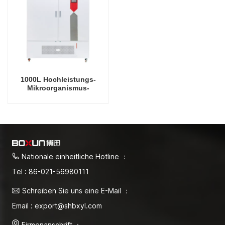
1000L Hochleistungs-
Mikroorganismus-
Volltemperatur-Inkubator,
Labor-Inkubator,
Temperaturkontrolle und
Feuchtigkeitskontrolle
Nationale einheitliche Hotline ：
Tel : 86-021-56980111
Schreiben Sie uns eine E-Mail ：
Email : export@shbxyl.com
Firmenanschrift ：