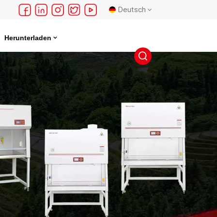
Deutsch
Herunterladen
English
français
Deutsch
русский
español
português
日本語
한국의