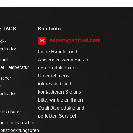
E TAGS
Kaufleute
export@shbxyl.com
ck-
rilisator
Liebe Händler und
r mit
Anwender, wenn Sie an
ter Temperatur
den Produkten des
Unternehmens
ischer
interessiert sind,
r
kontaktieren Sie uns
rilisator-
bitte, wir bieten Ihnen
v
Qualitätsprodukte und
r-Inkubator
perfekten Service!
cher mechanischer
ionstrocknungsofen