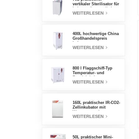
vertikaler Sterilisator für
Laborgeräte, vertikales
WEITERLESEN
Design,
Hochtemperatur- und
Hochdruck-
Dampfsterilisator
400L hochwertige China
Großhandelspreis
Labortemperatur
WEITERLESEN
Luftfeuchtigkeit stabile
Testkammer
800 l Flaggschiff-Typ
Temperatur- und
Feuchtigkeits-
WEITERLESEN
Inkubatorkammer,
Laborbedarf,
elektrischer Inkubator
160L praktischer IR-CO2-
Zellinkubator mit
Wassermantel,
WEITERLESEN
professionelle Fabrik-
Laborinkubatoren
50L praktischer Mini-