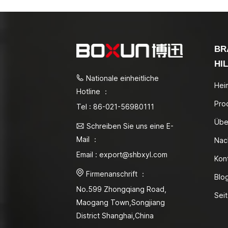
BR
HI
Nationale einheitliche
Hei
Hotline ：
Pro
Tel : 86-021-56980111
Übe
Schreiben Sie uns eine E-
Mail ：
Nac
Email : export@shbxyl.com
Kon
Firmenanschrift ：
Blo
No.599 Zhongqiang Road,
Sei
Maogang Town,Songjiang
District Shanghai,China