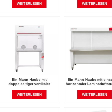
WEITERLESEN
WEITERLESEN
Ein-Mann-Haube mit
Ein-Mann-Haube mit einse
doppelseitiger vertikaler
horizontaler Laminarlufts
Laminarluftströmung
WEITERLESEN
WEITERLESEN