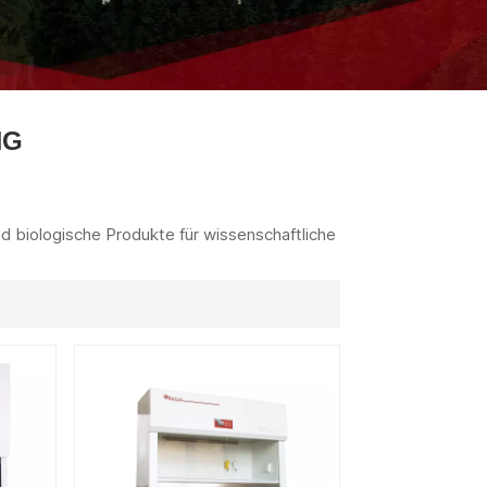
ไทย
中文
NG
d biologische Produkte für wissenschaftliche