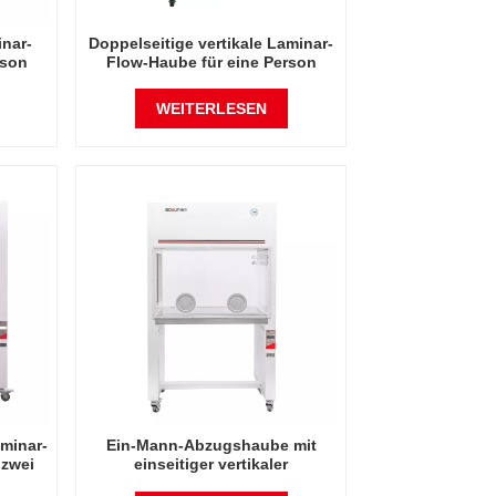
inar-
Doppelseitige vertikale Laminar-
rson
Flow-Haube für eine Person
WEITERLESEN
aminar-
Ein-Mann-Abzugshaube mit
 zwei
einseitiger vertikaler
Laminarluftströmung