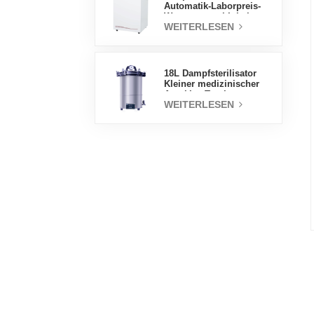
Automatik-Laborpreis-
Wassermantel-Inkubator
WEITERLESEN
18L Dampfsterilisator
Kleiner medizinischer
Autoklav Tragbarer
WEITERLESEN
Autoklav