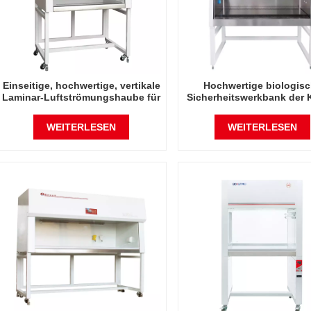
Einseitige, hochwertige, vertikale
Hochwertige biologis
Laminar-Luftströmungshaube für
Sicherheitswerkbank der 
ein Mann
2, 1450 W, A2
WEITERLESEN
WEITERLESEN