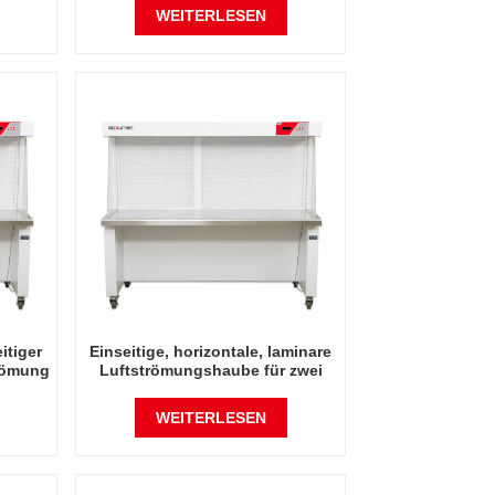
WEITERLESEN
itiger
Einseitige, horizontale, laminare
trömung
Luftströmungshaube für zwei
Personen
WEITERLESEN