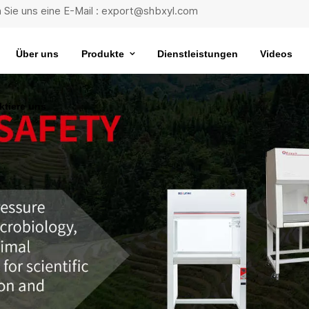
 Sie uns eine E-Mail : export@shbxyl.com
Über uns
Produkte
Dienstleistungen
Videos
ktiere uns
eit
ttelstabilität
Wasserbad Mit Extrem Konstanter Temperatur