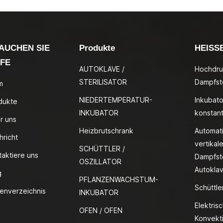
AUCHEN SIE
Produkte
HEISS
LFE
AUTOKLAVE /
Hochdru
STERILISATOR
Dampfste
m
NIEDERTEMPERATUR-
Inkubato
dukte
INKUBATOR
konstan
r uns
Heizbrutschrank
Automat
hricht
vertikale
SCHÜTTLER /
taktiere uns
Dampfste
OSZILLATOR
Autokla
g
PFLANZENWACHSTUM-
Schüttle
tenverzeichnis
INKUBATOR
Elektris
OFEN / OFEN
Konvekt