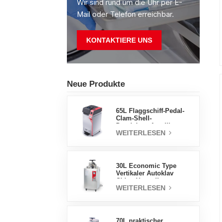
Wir sind rund um die Uhr per E-
Mail oder Telefon erreichbar.
KONTAKTIERE UNS
Neue Produkte
65L Flaggschiff-Pedal-
Clam-Shell-
Druckdampfsterilisator
WEITERLESEN
Fabrik
Direktverkaufsfabrik in
China
30L Economic Type
Vertikaler Autoklav
China Hersteller
WEITERLESEN
Druckdampfsterilisator
70L praktischer