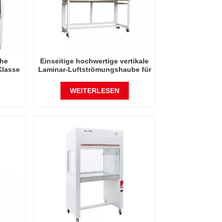
che
Einseitige hochwertige vertikale
Klasse
Laminar-Luftströmungshaube für
zwei Personen
WEITERLESEN