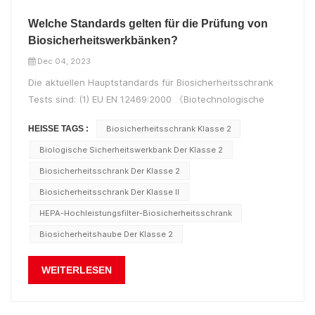
Welche Standards gelten für die Prüfung von
Biosicherheitswerkbänken?
Dec 04, 2023
Die aktuellen Hauptstandards für Biosicherheitsschrank
Tests sind: (1) EU EN 12469:2000 《Biotechnologische
Leistungskriterien für mikrobiologische
HEISSE TAGS :
Biosicherheitsschrank Klasse 2
Sicherheitswerkbänke》 (2) NSF/ANSI 49-2002
《Biosicherheitsschränke der Klasse II (Laminar
Biologische Sicherheitswerkbank Der Klasse 2
Flow).》 (3) JG 170-2005 Bauindustriestandar...
Biosicherheitsschrank Der Klasse 2
Biosicherheitsschrank Der Klasse II
HEPA-Hochleistungsfilter-Biosicherheitsschrank
Biosicherheitshaube Der Klasse 2
WEITERLESEN