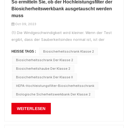
So ermitteln Sie, ob der Hochleistungsfilter der
Biosicherheitswerkbank ausgetauscht werden
muss
Oct 09, 2023
(1) Die Windgeschwindigkeit wird kleiner. Wenn der Test
ergibt, dass der Sauberkeitsindex normal ist, ist der
Abwind oder die Zuflussrate gering; Oder während des
HEISSE TAGS :
Biosicherheitsschrank Klasse 2
Betriebs der BiosicherheitsschrankWenn das Gerät einen
akustischen und visuellen Alarm sendet und dieser durch
Biosicherheitsschrank Der Klasse 2
die geringe Durchflussrate...
Biosicherheitshaube Der Klasse 2
Biosicherheitsschrank Der Klasse II
HEPA-Hochleistungsfilter-Biosicherheitsschrank
Biologische Sicherheitswerkbank Der Klasse 2
WEITERLESEN