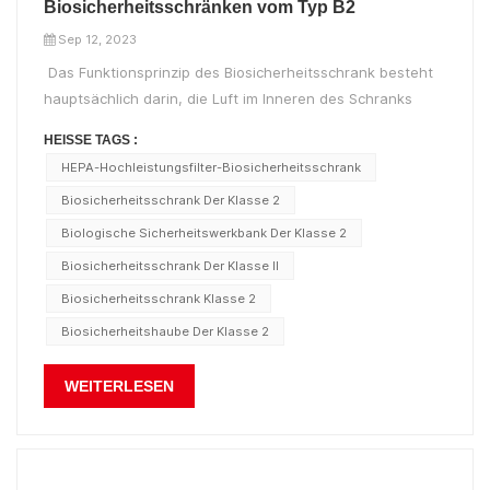
Biosicherheitsschränken vom Typ B2
Sep 12, 2023
Das Funktionsprinzip des Biosicherheitsschrank besteht
hauptsächlich darin, die Luft im Inneren des Schranks
nach außen zu pumpen, so dass der Schrank einen
HEISSE TAGS :
Unterdruckzustand aufrechterhält und das Personal durch
HEPA-Hochleistungsfilter-Biosicherheitsschrank
einen vertikalen Luftstrom schützt. Die Außenluft wird
Biosicherheitsschrank Der Klasse 2
durch den hocheffizienten...
Biologische Sicherheitswerkbank Der Klasse 2
Biosicherheitsschrank Der Klasse II
Biosicherheitsschrank Klasse 2
Biosicherheitshaube Der Klasse 2
WEITERLESEN