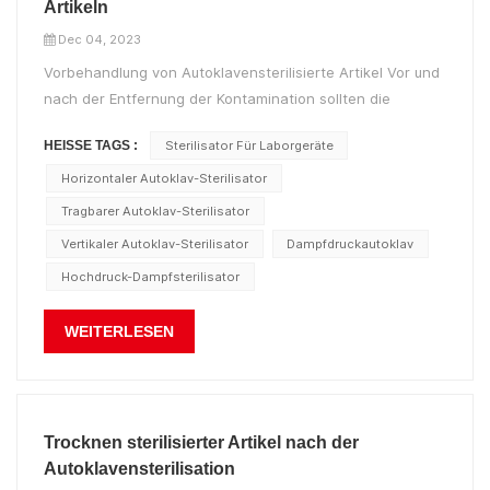
Artikeln
Dec 04, 2023
Vorbehandlung von Autoklavensterilisierte Artikel Vor und
nach der Entfernung der Kontamination sollten die
Behälter und Transportfahrzeuge strikt voneinander
HEISSE TAGS :
Sterilisator Für Laborgeräte
unterschieden und deutlich gekennzeichnet werden, um
Kreuzinfektionen zu verhindern; Medizinische Instrumente,
Horizontaler Autoklav-Sterilisator
Laken, Kleidung usw....
Tragbarer Autoklav-Sterilisator
Vertikaler Autoklav-Sterilisator
Dampfdruckautoklav
Hochdruck-Dampfsterilisator
WEITERLESEN
Trocknen sterilisierter Artikel nach der
Autoklavensterilisation