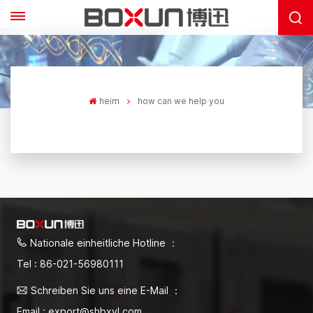
heim
how can we help you
Nationale einheitliche Hotline ：
Tel : 86-021-56980111
Schreiben Sie uns eine E-Mail ：
Email : export@shbxyl.com