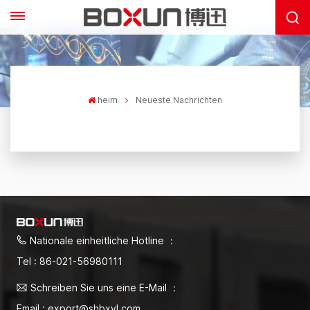
heim
Neueste Nachrichten
Nationale einheitliche Hotline ：
Tel : 86-021-56980111
Schreiben Sie uns eine E-Mail ：
Email : export@shbxyl.com