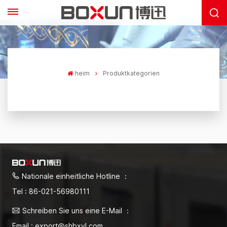
heim
Produktkategorien
Nationale einheitliche Hotline ：
Tel : 86-021-56980111
Schreiben Sie uns eine E-Mail ：
Email : export@shbxyl.com