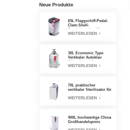
Neue Produkte
65L Flaggschiff-Pedal-
Clam-Shell-
Druckdampfsterilisator
WEITERLESEN
Fabrik
Direktverkaufsfabrik in
China
30L Economic Type
Vertikaler Autoklav
China Hersteller
WEITERLESEN
Druckdampfsterilisator
70L praktischer
vertikaler Sterilisator für
Laborgeräte, vertikales
WEITERLESEN
Design,
Hochtemperatur- und
Hochdruck-
Dampfsterilisator
400L hochwertige China
Großhandelspreis
Labortemperatur