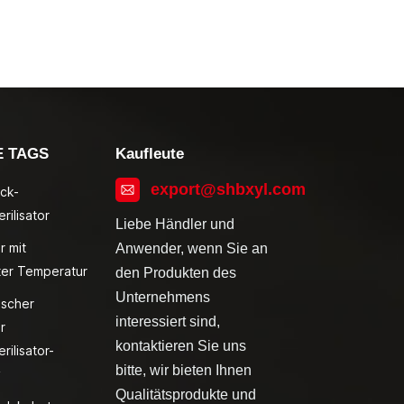
E TAGS
Kaufleute
export@shbxyl.com
ck-
rilisator
Liebe Händler und
r mit
Anwender, wenn Sie an
ter Temperatur
den Produkten des
Unternehmens
ischer
interessiert sind,
r
kontaktieren Sie uns
rilisator-
bitte, wir bieten Ihnen
v
Qualitätsprodukte und