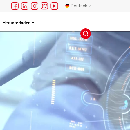
Deutsch
Herunterladen
English
français
Deutsch
русский
español
português
日本語
한국의