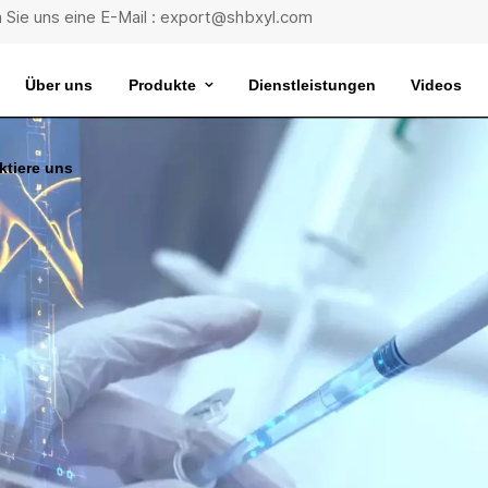
 Sie uns eine E-Mail : export@shbxyl.com
Über uns
Produkte
Dienstleistungen
Videos
ktiere uns
eit
ttelstabilität
Wasserbad Mit Extrem Konstanter Temperatur