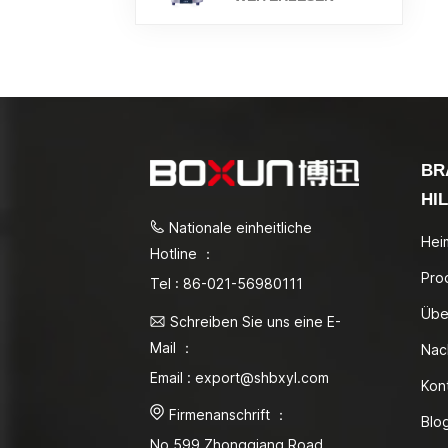
BR
HI
Nationale einheitliche
Hei
Hotline ：
Pro
Tel : 86-021-56980111
Übe
Schreiben Sie uns eine E-
Mail ：
Nac
Email : export@shbxyl.com
Kon
Firmenanschrift ：
Blo
No.599 Zhongqiang Road,