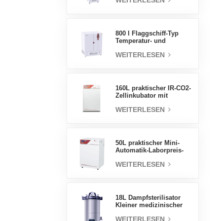
WEITERLESEN
Luftfeuchtigkeit stabile
Testkammer
800 l Flaggschiff-Typ
Temperatur- und
Feuchtigkeits-
WEITERLESEN
Inkubatorkammer,
Laborbedarf,
elektrischer Inkubator
160L praktischer IR-CO2-
Zellinkubator mit
Wassermantel,
WEITERLESEN
professionelle Fabrik-
Laborinkubatoren
50L praktischer Mini-
Automatik-Laborpreis-
Wassermantel-Inkubator
WEITERLESEN
18L Dampfsterilisator
Kleiner medizinischer
Autoklav Tragbarer
WEITERLESEN
Autoklav