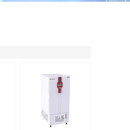
ไทย
中文