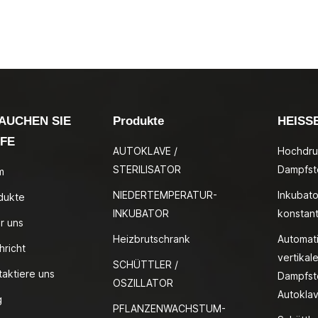
AUCHEN SIE
Produkte
HEISS
LFE
AUTOKLAVE /
Hochdru
STERILISATOR
Dampfste
m
NIEDERTEMPERATUR-
Inkubato
dukte
INKUBATOR
konstan
r uns
Heizbrutschrank
Automat
hricht
vertikale
SCHÜTTLER /
taktiere uns
Dampfste
OSZILLATOR
Autokla
g
PFLANZENWACHSTUM-