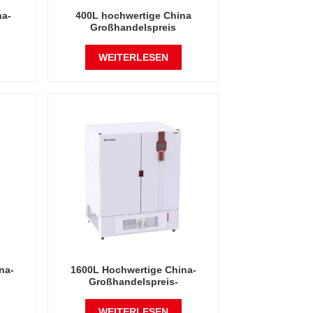
na-
400L hochwertige China
Großhandelspreis
keits-
Labortemperatur Luftfeuchtigkeit
mer
stabile Testkammer
WEITERLESEN
na-
1600L Hochwertige China-
Großhandelspreis-
keits-
Labortemperatur-Feuchtigkeits-
mer
Umweltstabile Testkammer
WEITERLESEN