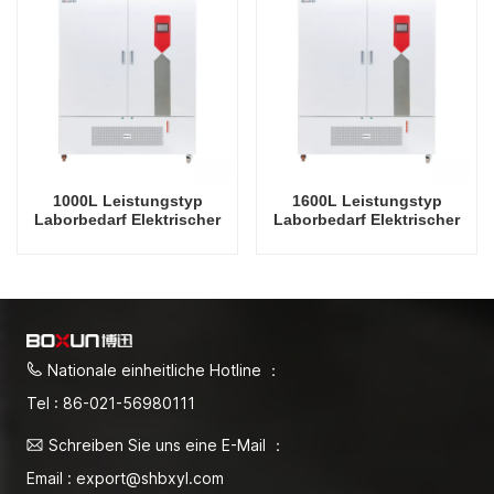
Luftfeuchtigkeit
Luftfeuchtigkeit
1000L Leistungstyp
1600L Leistungstyp
Laborbedarf Elektrischer
Laborbedarf Elektrischer
Inkubator Automatische
Inkubator Automatische
Inkubatorkammer mit
Inkubatorkammer mit
konstanter Temperatur und
konstanter Temperatur und
Luftfeuchtigkeit
Luftfeuchtigkeit
Nationale einheitliche Hotline ：
Tel : 86-021-56980111
Schreiben Sie uns eine E-Mail ：
Email : export@shbxyl.com