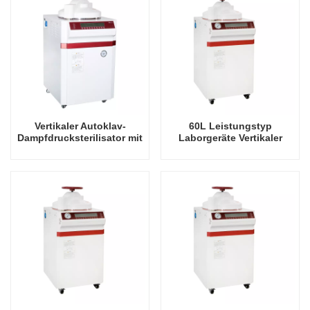
Vertikaler Autoklav-
60L Leistungstyp
Dampfdrucksterilisator mit
Laborgeräte Vertikaler
110 l Leistung
Autoklav
Dampfdrucksterilisator
Fabrik Direktverkaufsfabrik
in China