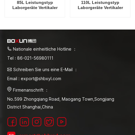
85L Leistungstyp
110L Leistungstyp
Laborgeräte Vertikaler
Laborgeräte Vertikaler
Autoklav
Autoklav
Dampfdrucksterilisator
Dampfdrucksterilisator
Fabrik Direktverkaufsfabrik
Fabrik Direktverkaufsfabrik
in China
in China
Nationale einheitliche Hotline ：
Tel : 86-021-56980111
Schreiben Sie uns eine E-Mail ：
Email : export@shbxyl.com
Firmenanschrift ：
No.599 Zhongqiang Road, Maogang Town,Songjiang
District Shanghai,China