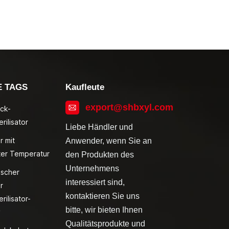
E TAGS
Kaufleute
export@shbxyl.com
ck-
rilisator
Liebe Händler und
r mit
Anwender, wenn Sie an
ter Temperatur
den Produkten des
Unternehmens
ischer
interessiert sind,
r
kontaktieren Sie uns
rilisator-
bitte, wir bieten Ihnen
v
Qualitätsprodukte und