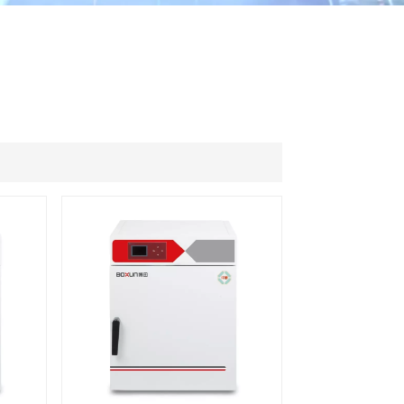
ไทย
中文