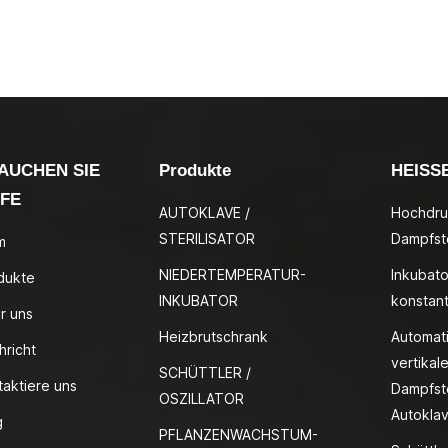
AUCHEN SIE
Produkte
HEISS
LFE
AUTOKLAVE /
Hochdru
STERILISATOR
Dampfste
m
NIEDERTEMPERATUR-
Inkubato
dukte
INKUBATOR
konstan
r uns
Heizbrutschrank
Automat
hricht
vertikale
SCHÜTTLER /
taktiere uns
Dampfste
OSZILLATOR
Autokla
g
PFLANZENWACHSTUM-