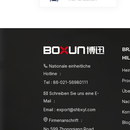
BR
HI
Nationale einheitliche
Hei
Hotline ：
Pro
Tel : 86-021-56980111
Übe
Schreiben Sie uns eine E-
Mail ：
Nac
Email : export@shbxyl.com
Kon
Firmenanschrift ：
Blo
No.599 Zhongqiang Road,