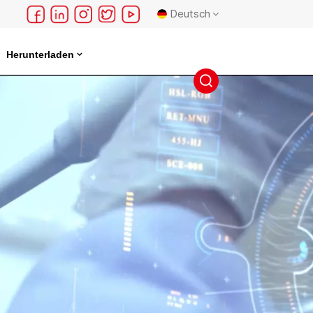
Deutsch
Herunterladen
English
français
Deutsch
русский
español
português
日本語
한국의