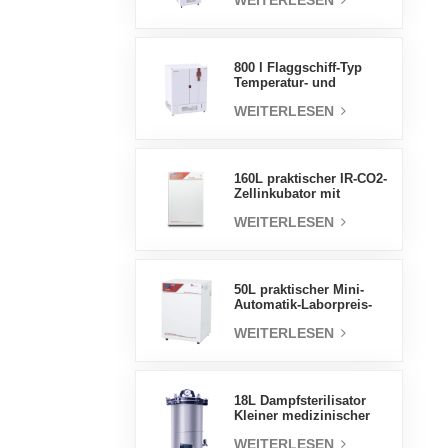
WEITERLESEN
Luftfeuchtigkeit stabile
Testkammer
800 l Flaggschiff-Typ
Temperatur- und
Feuchtigkeits-
WEITERLESEN
Inkubatorkammer,
Laborbedarf,
elektrischer Inkubator
160L praktischer IR-CO2-
Zellinkubator mit
Wassermantel,
WEITERLESEN
professionelle Fabrik-
Laborinkubatoren
50L praktischer Mini-
Automatik-Laborpreis-
Wassermantel-Inkubator
WEITERLESEN
18L Dampfsterilisator
Kleiner medizinischer
Autoklav Tragbarer
WEITERLESEN
Autoklav