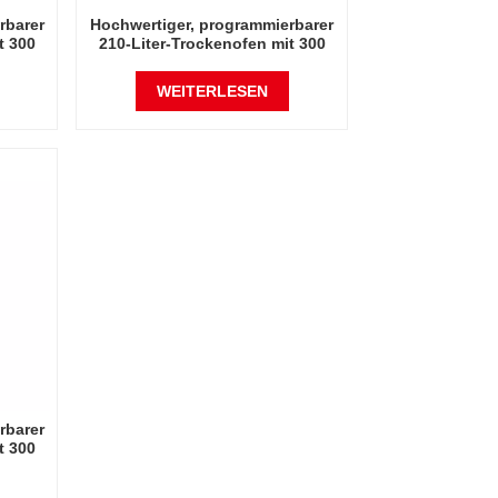
rbarer
Hochwertiger, programmierbarer
t 300
210-Liter-Trockenofen mit 300
Grad Celsius
WEITERLESEN
rbarer
t 300