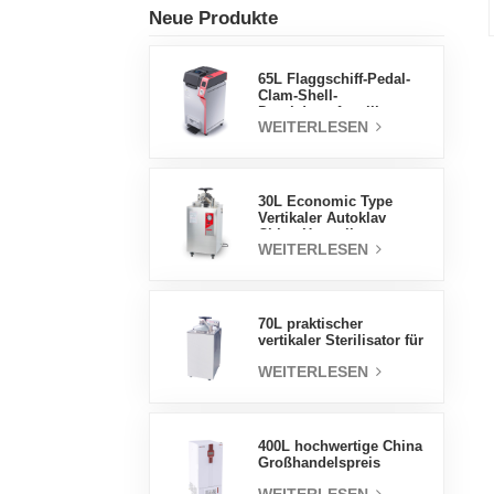
Neue Produkte
65L Flaggschiff-Pedal-
Clam-Shell-
Druckdampfsterilisator
WEITERLESEN
Fabrik
Direktverkaufsfabrik in
China
30L Economic Type
Vertikaler Autoklav
China Hersteller
WEITERLESEN
Druckdampfsterilisator
70L praktischer
vertikaler Sterilisator für
Laborgeräte, vertikales
WEITERLESEN
Design,
Hochtemperatur- und
Hochdruck-
Dampfsterilisator
400L hochwertige China
Großhandelspreis
Labortemperatur