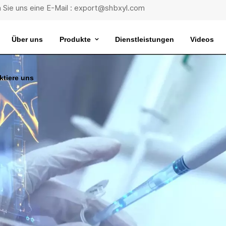
 Sie uns eine E-Mail : export@shbxyl.com
Über uns
Produkte
Dienstleistungen
Videos
ktiere uns
eit
ttelstabilität
Wasserbad Mit Extrem Konstanter Temperatur