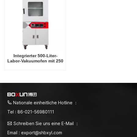
Integrierter 500-Liter-
Labor-Vakuumofen mit 250
Grad Celsius
Nationale einheitliche Hotline ：
Tel : 86-021-56980111
Schreiben Sie uns eine E-Mail ：
Email : export@shbxyl.com