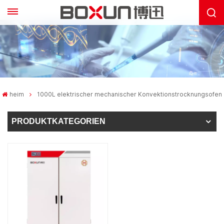
heim
1000L elektrischer mechanischer Konvektionstrocknungsofen
PRODUKTKATEGORIEN