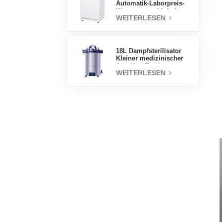
Automatik-Laborpreis-
Wassermantel-Inkubator
WEITERLESEN
18L Dampfsterilisator
Kleiner medizinischer
Autoklav Tragbarer
WEITERLESEN
Autoklav