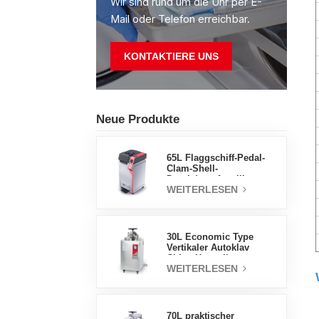
Wir sind rund um die Uhr per E-
Mail oder Telefon erreichbar.
KONTAKTIERE UNS
Neue Produkte
65L Flaggschiff-Pedal-
Clam-Shell-
Druckdampfsterilisator
WEITERLESEN
Fabrik
Direktverkaufsfabrik in
China
30L Economic Type
Vertikaler Autoklav
China Hersteller
WEITERLESEN
Druckdampfsterilisator
70L praktischer