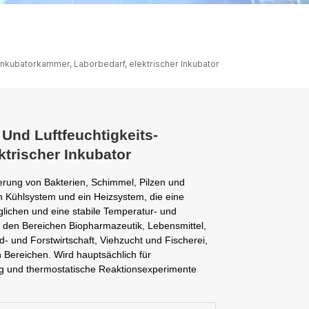
ไทย
中文
-Inkubatorkammer, Laborbedarf, elektrischer Inkubator
 Und Luftfeuchtigkeits-
trischer Inkubator
ierung von Bakterien, Schimmel, Pilzen und
 Kühlsystem und ein Heizsystem, die eine
lichen und eine stabile Temperatur- und
n den Bereichen Biopharmazeutik, Lebensmittel,
- und Forstwirtschaft, Viehzucht und Fischerei,
Bereichen. Wird hauptsächlich für
ng und thermostatische Reaktionsexperimente