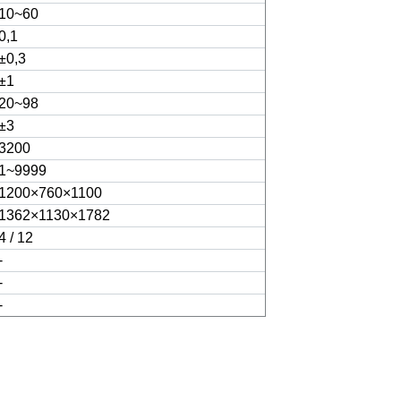
10~60
0,1
±0,3
±1
20~98
±3
3200
1~9999
1200×760×1100
1362×1130×1782
4 / 12
-
-
-