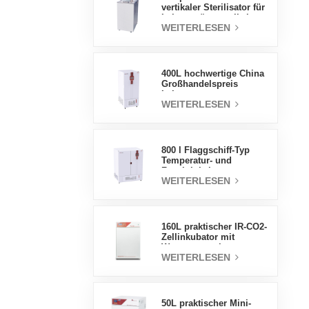
vertikaler Sterilisator für
Laborgeräte, vertikales
WEITERLESEN
Design,
Hochtemperatur- und
Hochdruck-
Dampfsterilisator
400L hochwertige China
Großhandelspreis
Labortemperatur
WEITERLESEN
Luftfeuchtigkeit stabile
Testkammer
800 l Flaggschiff-Typ
Temperatur- und
Feuchtigkeits-
WEITERLESEN
Inkubatorkammer,
Laborbedarf,
elektrischer Inkubator
160L praktischer IR-CO2-
Zellinkubator mit
Wassermantel,
WEITERLESEN
professionelle Fabrik-
Laborinkubatoren
50L praktischer Mini-