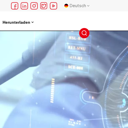
Deutsch
Herunterladen
English
français
Deutsch
русский
español
português
日本語
한국의