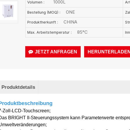
1000L
Volumen :
Art
ONE
Bestellung (MOQ) :
Za
CHINA
Produktherkunft :
St
85°C
Max. Arbeitstemperatur :
In
JETZT ANFRAGEN
HERUNTERLADE
Produktdetails
Produktbeschreibung
7
-
Zoll-LCD-Touchscreen;
Das BRIGHT II-Steuerungssystem kann Parameterwerte entspr
Umweltveränderungen
;