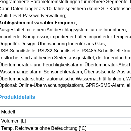
Programmierte Parametereinstellungen für mehrere Segmente:
Kann Daten länger als 10 Jahre speichern (keine SD-Kartenspe
Multi
-
Level-Passwortverwaltung
;
Kühlsystem mit variabler Frequenz
;
Ausgestattet mit einem Antibeschlagsystem für die Innentüren
;
Importierter Kompressor, importierter Lüfter, importierter Temper
Doppeltür-Design,
Überwachung
Innentür aus Glas;
USB-Schnittstelle, RS232-Schnittstelle, RS485-Schnittstelle kon
Testlöcher sind auf beiden Seiten ausgestattet, der Innendurch
Übertemperatur- und Feuchtigkeitsalarm, Übertemperatur-Abscha
Wassermangelalarm, Sensorfehleralarm, Überlastschutz, Ausla
Übertemperaturschutz, automatische Wassernachfüllfunktion, Wa
Optional: Online-Überwachungsplattform, GPRS-SMS-Alarm, ein
Produktdetails
Modell
Volumen [L]
Temp. Reichweite ohne Befeuchtung [°C]