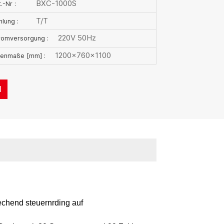
BXC-1000S
.-Nr :
T/T
hlung :
220V 50Hz
romversorgung :
1200×760×1100
nenmaße [mm] :
N
echend steuern
rding auf