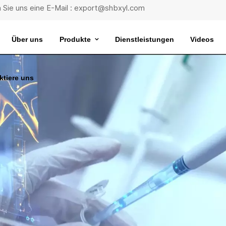
 Sie uns eine E-Mail : export@shbxyl.com
Über uns
Produkte
Dienstleistungen
Videos
ktiere uns
eit
ttelstabilität
Wasserbad Mit Extrem Konstanter Temperatur