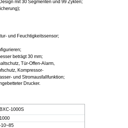
 Design mit 30 Segmenten und 99 Zyklen
;
icherung)
;
atur- und Feuchtigkeitssensor
;
figurieren
;
messer beträgt 30 mm;
ltschutz, Tür-Offen-Alarm,
ufschutz, Kompressor-
sser- und Stromausfallfunktion
;
gebetteter Drucker.
BXC-1000S
1000
-10~85