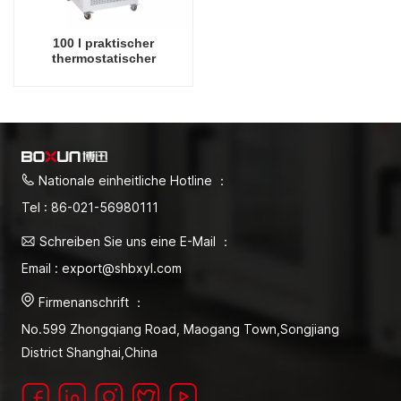
100 l praktischer
thermostatischer
Mikroorganismus-Elektro-
Schimmel-Inkubator,
Fabrik-Direktverkauf,
Laborbedarf
Nationale einheitliche Hotline ：
Tel : 86-021-56980111
Schreiben Sie uns eine E-Mail ：
Email : export@shbxyl.com
Firmenanschrift ：
No.599 Zhongqiang Road, Maogang Town,Songjiang
District Shanghai,China