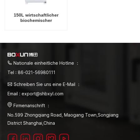
150L wirtschaftlicher
biochemischer
Laborinkubator für
Mikrobiologielabor,
elektrische Inkubatoren,
Laborinstrumenten-
Temperaturinkubator
Nationale einheitliche Hotline ：
Tel : 86-021-56980111
Schreiben Sie uns eine E-Mail ：
Email : export@shbxyl.com
Firmenanschrift ：
No.599 Zhongqiang Road, Maogang Town,Songjiang
District Shanghai,China