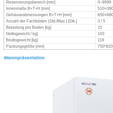
Reservierungsbereich [min]
0~9999
Innenmaße B×T×H [mm]
510×39
Gehäuseabmessungen B×T×H [mm]
650×68
Anzahl der Fachböden (Std./Max.) [Stk.]
3 / 5
Belastung pro Boden [kg]
15
Nettogewicht / kg]
103
Bruttogewicht [kg]
119
Packungsgröße [mm]
750*820
Warenpräsentation