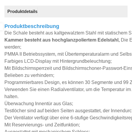
Produktdetails
Produktbeschreibung
Die Schale besteht aus kaltgewalztem Stahl mit statischem Sp
Kammer besteht aus hochglanzpoliertem Edelstahl,
Die
E
werden;
PMMA I
I
Betriebssystem,
mit
Übertemperaturalarm und Selbst
Farbiges LCD-Display mit Hintergrundbeleuchtung;
Mit Bildschirmsperrzeit und Bildschirmschoner-Passwort-Eins
Belieben zu verhindern;
Programmierbares Design, es können 30 Segmente und 99 Zy
Verwenden Sie einen Radialventilator, um die Temperatur im 
halten.
Überwachung
Innentür aus Glas;
Testlöcher sind auf beiden Seiten ausgestattet, der Innendu
Der Ventilator verfügt über eine 6-stufige Geschwindigkeitsre
Mit Reservierungs- und Zeitfunktion;
Ausgestattet mit mechanischem Schloss
;