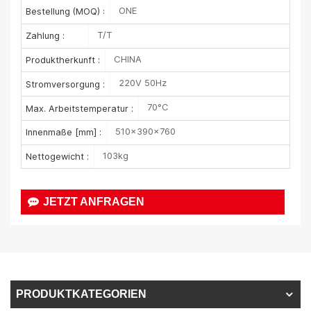
ONE
Bestellung (MOQ) :
T/T
Zahlung :
CHINA
Produktherkunft :
220V 50Hz
Stromversorgung :
70°C
Max. Arbeitstemperatur :
510×390×760
Innenmaße [mm] :
103kg
Nettogewicht :
JETZT ANFRAGEN
PRODUKTKATEGORIEN