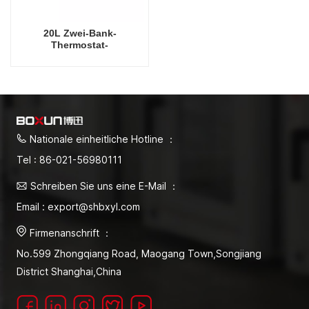
20L Zwei-Bank-
Thermostat-
Wasserbadausrüstung/-
instrument mit konstanter
Temperatur von
ausgezeichneter Qualität
Nationale einheitliche Hotline ：
Tel : 86-021-56980111
Schreiben Sie uns eine E-Mail ：
Email : export@shbxyl.com
Firmenanschrift ：
No.599 Zhongqiang Road, Maogang Town,Songjiang
District Shanghai,China