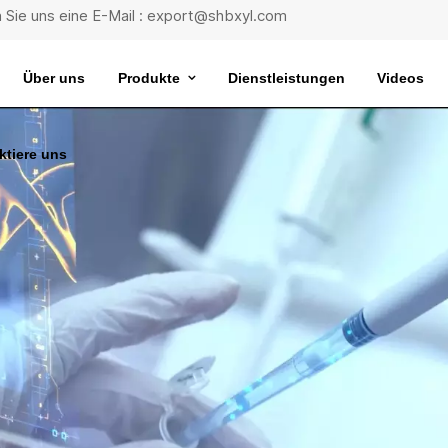
 Sie uns eine E-Mail : export@shbxyl.com
Über uns
Produkte
Dienstleistungen
Videos
ktiere uns
eit
ttelstabilität
Wasserbad Mit Extrem Konstanter Temperatur