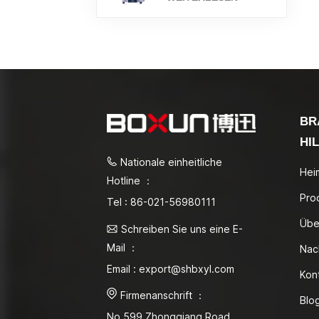
BR
HI
Nationale einheitliche
Hei
Hotline ：
Pro
Tel : 86-021-56980111
Übe
Schreiben Sie uns eine E-
Mail ：
Nac
Email : export@shbxyl.com
Kon
Firmenanschrift ：
Blo
No.599 Zhongqiang Road,