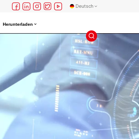
Deutsch
Herunterladen
English
français
Deutsch
русский
español
português
日本語
한국의