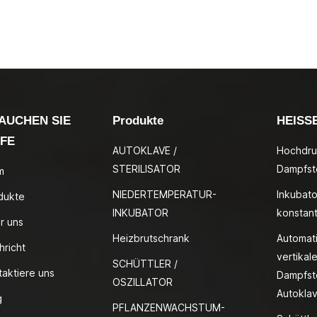
AUCHEN SIE
Produkte
HEISS
LFE
AUTOKLAVE /
Hochdru
STERILISATOR
Dampfste
m
NIEDERTEMPERATUR-
Inkubato
dukte
INKUBATOR
konstan
r uns
Heizbrutschrank
Automat
hricht
vertikale
SCHÜTTLER /
taktiere uns
Dampfste
OSZILLATOR
Autokla
g
PFLANZENWACHSTUM-