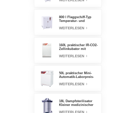
WEITERLESEN
Luftfeuchtigkeit stabile
Testkammer
800 l Flaggschiff-Typ
Temperatur- und
Feuchtigkeits-
WEITERLESEN
Inkubatorkammer,
Laborbedarf,
elektrischer Inkubator
160L praktischer IR-CO2-
Zellinkubator mit
Wassermantel,
WEITERLESEN
professionelle Fabrik-
Laborinkubatoren
50L praktischer Mini-
Automatik-Laborpreis-
Wassermantel-Inkubator
WEITERLESEN
18L Dampfsterilisator
Kleiner medizinischer
Autoklav Tragbarer
WEITERLESEN
Autoklav