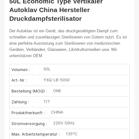
50L Economic Type Vertikaler
Autoklav China Hersteller
Druckdampfsterilisator
Der Autoklav ist ein Gerät, das druckgesättigten Dampf zum
schnellen und zuverlässigen Sterilisieren von Gütern nutzt. Es ist
eine perfekte Ausrüstung zum Sterilisieren von medizinischen
Geräten, Verbänden, Glaswaren, Likörkulturmedien usw. Wir
unterstützen OEM.
50L
Volumen :
YXQ-LB-50SII
Art.-Nr :
ONE
Bestellung (MOQ) :
T/T
Zahlung :
CHINA
Produktherkunft :
220V 50Hz
Stromversorgung :
135°C
Max. Arbeitstemperatur :