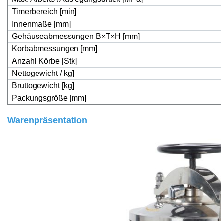
Timerbereich [min]
Innenmaße [mm]
Gehäuseabmessungen B×T×H [mm]
Korbabmessungen [mm]
Anzahl Körbe [Stk]
Nettogewicht / kg]
Bruttogewicht [kg]
Packungsgröße [mm]
Warenpräsentation