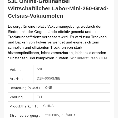
53L Online-Großhandel
Wirtschaftlicher Labor-Mini-250-Grad-
Celsius-Vakuumofen
Es sorgt für eine relativ Vakuumumgebung, wodurch der
Siedepunkt der Gegenstände effektiv gesenkt und die
Trocknungseffizienz verbessert wird. Es wird zum Trocknen
und Backen von Pulver verwendet und eignet sich zum
schnellen und effizienten Trocknen von stark
hitzeempfindlichen, leicht zersetzbaren, leicht oxidierenden
Substanzen und komplexen Zutaten.
Wir unterstützen OEM.
53L
Volumen :
DZF-6050MBE
Art.-Nr :
ONE
Bestellung (MOQ) :
T/T
Zahlung :
CHINA
Produktherkunft :
220±10V, 50/60Hz
Stromversorgung :