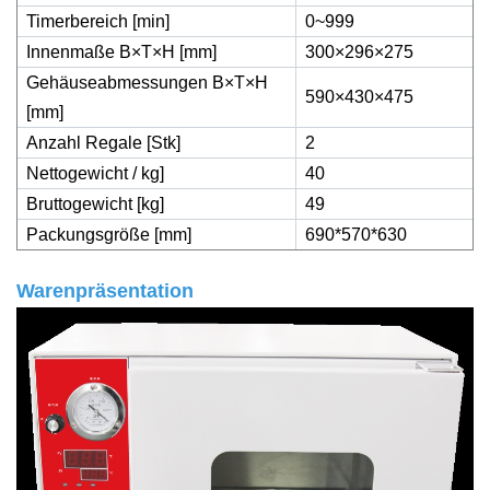
Timerbereich [min]
0~999
Innenmaße B×T×H [mm]
300×296×275
Gehäuseabmessungen B×T×H
590×430×475
[mm]
Anzahl Regale [Stk]
2
Nettogewicht / kg]
40
Bruttogewicht [kg]
49
Packungsgröße [mm]
690*570*630
Warenpräsentation