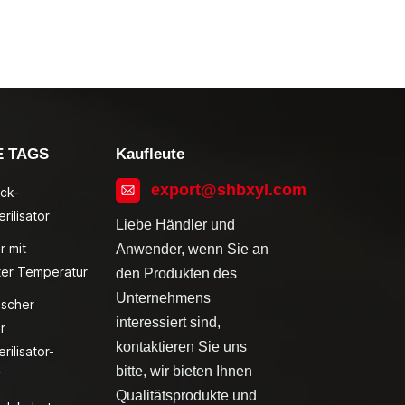
E TAGS
Kaufleute
export@shbxyl.com
ck-
rilisator
Liebe Händler und
r mit
Anwender, wenn Sie an
ter Temperatur
den Produkten des
Unternehmens
ischer
interessiert sind,
r
kontaktieren Sie uns
rilisator-
bitte, wir bieten Ihnen
v
Qualitätsprodukte und