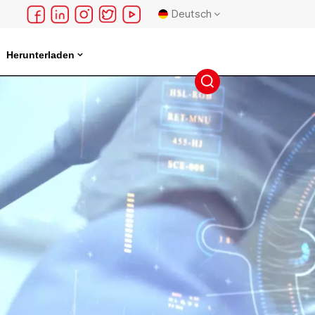
Deutsch
Herunterladen
English
français
Deutsch
русский
español
português
日本語
한국의