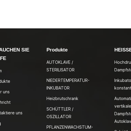
AUCHEN SIE
Produkte
HEISS
LFE
AUTOKLAVE /
Hochdru
STERILISATOR
Dampfste
m
NIEDERTEMPERATUR-
Inkubato
dukte
INKUBATOR
konstan
r uns
Heizbrutschrank
Automat
hricht
vertikale
SCHÜTTLER /
taktiere uns
Dampfste
OSZILLATOR
Autokla
g
PFLANZENWACHSTUM-