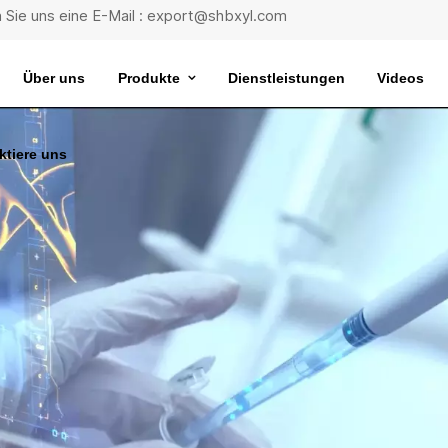
 Sie uns eine E-Mail : export@shbxyl.com
Über uns
Produkte
Dienstleistungen
Videos
ktiere uns
eit
ttelstabilität
Wasserbad Mit Extrem Konstanter Temperatur