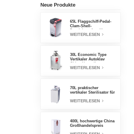
Neue Produkte
65L Flaggschiff-Pedal-
Clam-Shell-
Druckdampfsterilisator
WEITERLESEN
Fabrik
Direktverkaufsfabrik in
China
30L Economic Type
Vertikaler Autoklav
China Hersteller
WEITERLESEN
Druckdampfsterilisator
70L praktischer
vertikaler Sterilisator für
Laborgeräte, vertikales
WEITERLESEN
Design,
Hochtemperatur- und
Hochdruck-
Dampfsterilisator
400L hochwertige China
Großhandelspreis
Labortemperatur