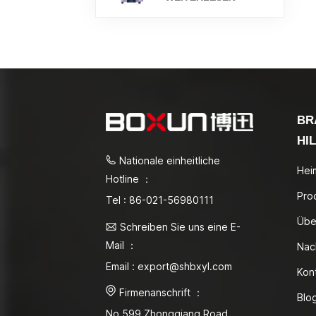
BR
HI
Nationale einheitliche
Hei
Hotline ：
Pro
Tel : 86-021-56980111
Übe
Schreiben Sie uns eine E-
Mail ：
Nac
Email : export@shbxyl.com
Kon
Firmenanschrift ：
Blo
No.599 Zhongqiang Road,