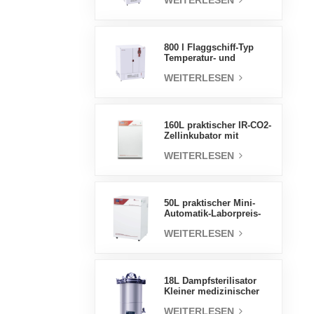
WEITERLESEN
Luftfeuchtigkeit stabile
Testkammer
800 l Flaggschiff-Typ
Temperatur- und
Feuchtigkeits-
WEITERLESEN
Inkubatorkammer,
Laborbedarf,
elektrischer Inkubator
160L praktischer IR-CO2-
Zellinkubator mit
Wassermantel,
WEITERLESEN
professionelle Fabrik-
Laborinkubatoren
50L praktischer Mini-
Automatik-Laborpreis-
Wassermantel-Inkubator
WEITERLESEN
18L Dampfsterilisator
Kleiner medizinischer
Autoklav Tragbarer
WEITERLESEN
Autoklav