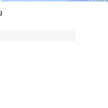
ไทย
g
中文