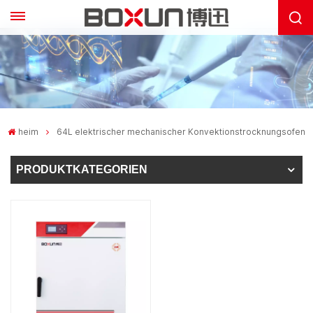
heim
64L elektrischer mechanischer Konvektionstrocknungsofen
PRODUKTKATEGORIEN