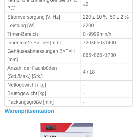
Temp. Gleichmäßigkeit bei 37°C
±2
[°C]
Stromversorgung [V, Hz]
220 ± 10 %, 50 ± 2 %
Leistung [W]
2200
Timer-Bereich
0~9999min/h
Innenmaße B×T×H [mm]
720×650×1400
Gehäuseabmessungen B×T×H
865×866×1730
[mm]
Anzahl der Fachböden
4 / 18
(Std./Max.) [Stk.]
Nettogewicht / kg]
-
Bruttogewicht [kg]
-
Packungsgröße [mm]
-
Warenpräsentation