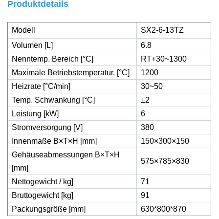
Produktdetails
Modell
SX
2
-6-13TZ
Volumen [L]
6.8
Nenntemp. Bereich [°C]
RT+30~1300
Maximale Betriebstemperatur. [°C]
1200
Heizrate [°C/min]
30~50
Temp. Schwankung [°C]
±2
Leistung [kW]
6
Stromversorgung [V]
380
Innenmaße B×T×H [mm]
150×300×150
Gehäuseabmessungen B×T×H
575×785×830
[mm]
Nettogewicht / kg]
71
Bruttogewicht [kg]
91
Packungsgröße [mm]
630*800*870