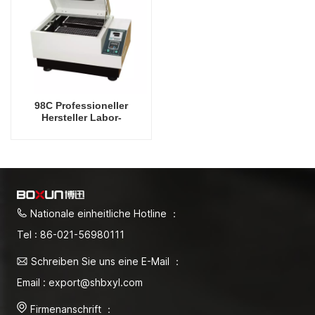
98C Professioneller
Hersteller Labor-
Orbitalschüttler-
Laboroszillator
Nationale einheitliche Hotline ：
Tel : 86-021-56980111
Schreiben Sie uns eine E-Mail ：
Email : export@shbxyl.com
Firmenanschrift ：