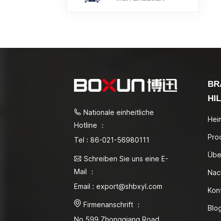
BR
HI
Nationale einheitliche
Hei
Hotline ：
Pro
Tel : 86-021-56980111
Übe
Schreiben Sie uns eine E-
Mail ：
Nac
Email : export@shbxyl.com
Kon
Firmenanschrift ：
Blo
No.599 Zhongqiang Road,