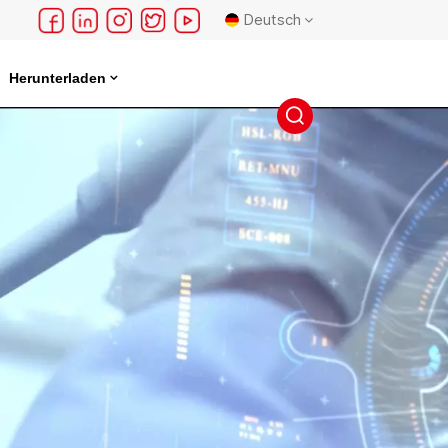
Deutsch
Herunterladen
English
français
Deutsch
русский
español
português
日本語
한국의