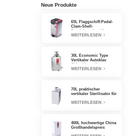
Neue Produkte
65L Flaggschiff-Pedal-
Clam-Shell-
Druckdampfsterilisator
WEITERLESEN
Fabrik
Direktverkaufsfabrik in
China
30L Economic Type
Vertikaler Autoklav
China Hersteller
WEITERLESEN
Druckdampfsterilisator
70L praktischer
vertikaler Sterilisator für
Laborgeräte, vertikales
WEITERLESEN
Design,
Hochtemperatur- und
Hochdruck-
Dampfsterilisator
400L hochwertige China
Großhandelspreis
Labortemperatur