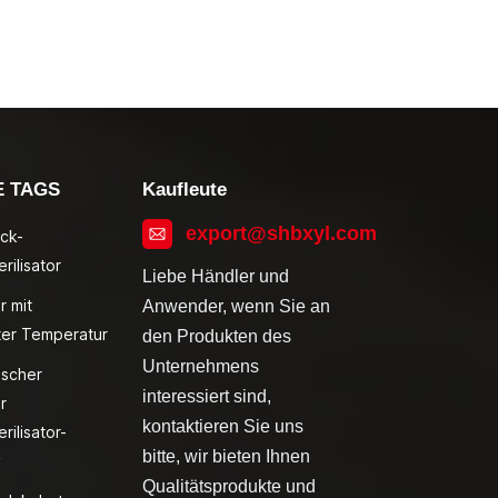
E TAGS
Kaufleute
export@shbxyl.com
ck-
rilisator
Liebe Händler und
r mit
Anwender, wenn Sie an
ter Temperatur
den Produkten des
Unternehmens
ischer
interessiert sind,
r
kontaktieren Sie uns
rilisator-
bitte, wir bieten Ihnen
v
Qualitätsprodukte und