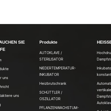
AUCHEN SIE
Produkte
HEISS
LFE
AUTOKLAVE /
Hochdru
STERILISATOR
Dampfste
m
NIEDERTEMPERATUR-
Inkubato
dukte
INKUBATOR
konstan
r uns
Heizbrutschrank
Automat
hricht
vertikale
SCHÜTTLER /
taktiere uns
Dampfste
OSZILLATOR
Autokla
g
PFLANZENWACHSTUM-