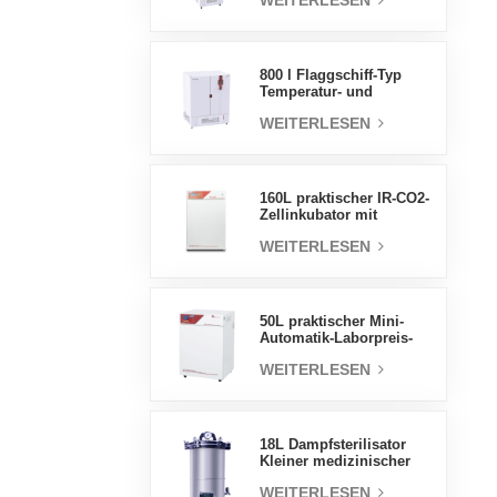
WEITERLESEN
Luftfeuchtigkeit stabile
Testkammer
800 l Flaggschiff-Typ
Temperatur- und
Feuchtigkeits-
WEITERLESEN
Inkubatorkammer,
Laborbedarf,
elektrischer Inkubator
160L praktischer IR-CO2-
Zellinkubator mit
Wassermantel,
WEITERLESEN
professionelle Fabrik-
Laborinkubatoren
50L praktischer Mini-
Automatik-Laborpreis-
Wassermantel-Inkubator
WEITERLESEN
18L Dampfsterilisator
Kleiner medizinischer
Autoklav Tragbarer
WEITERLESEN
Autoklav