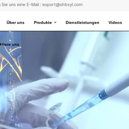
 Sie uns eine E-Mail : export@shbxyl.com
Über uns
Produkte
Dienstleistungen
Videos
ktiere uns
eit
ttelstabilität
Wasserbad Mit Extrem Konstanter Temperatur