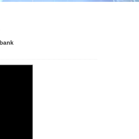
ไทย
中文
k
kbank