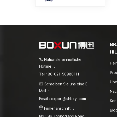
BR
HI
Nationale einheitliche
Hei
Hotline ：
Pro
Tel : 86-021-56980111
Übe
Schreiben Sie uns eine E-
Mail ：
Nac
Email : export@shbxyl.com
Kon
Firmenanschrift ：
Blo
No.599 Zhongqiang Road,