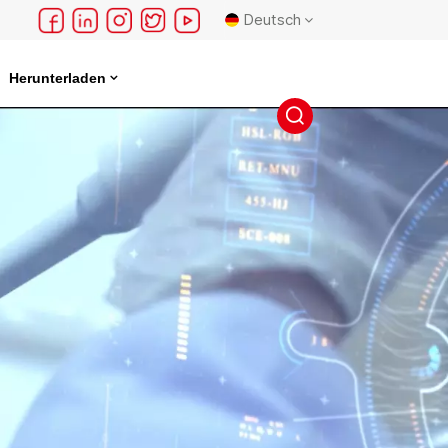
Deutsch
Herunterladen
English
français
Deutsch
русский
español
português
日本語
한국의