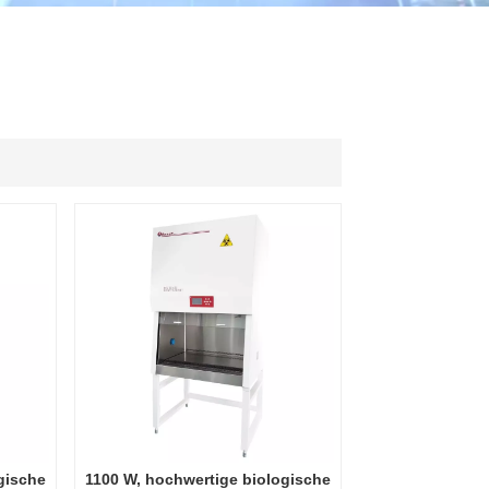
ไทย
中文
gische
1100 W, hochwertige biologische