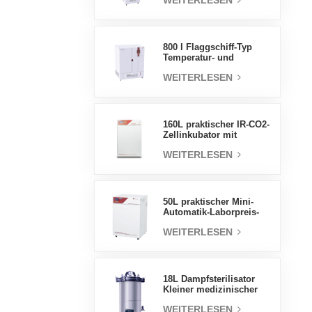
WEITERLESEN
Luftfeuchtigkeit stabile
Testkammer
800 l Flaggschiff-Typ
Temperatur- und
Feuchtigkeits-
WEITERLESEN
Inkubatorkammer,
Laborbedarf,
elektrischer Inkubator
160L praktischer IR-CO2-
Zellinkubator mit
Wassermantel,
WEITERLESEN
professionelle Fabrik-
Laborinkubatoren
50L praktischer Mini-
Automatik-Laborpreis-
Wassermantel-Inkubator
WEITERLESEN
18L Dampfsterilisator
Kleiner medizinischer
Autoklav Tragbarer
WEITERLESEN
Autoklav