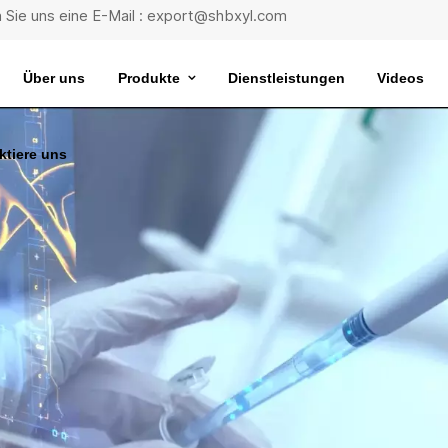
 Sie uns eine E-Mail : export@shbxyl.com
Über uns
Produkte
Dienstleistungen
Videos
ktiere uns
eit
ttelstabilität
Wasserbad Mit Extrem Konstanter Temperatur