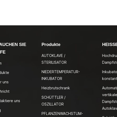
AUCHEN SIE
Produkte
HEISS
LFE
AUTOKLAVE /
Hochdru
STERILISATOR
Dampfste
m
NIEDERTEMPERATUR-
Inkubato
dukte
INKUBATOR
konstan
r uns
Heizbrutschrank
Automat
hricht
vertikale
SCHÜTTLER /
taktiere uns
Dampfste
OSZILLATOR
Autokla
g
PFLANZENWACHSTUM-