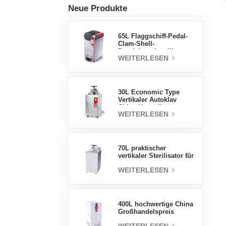
Neue Produkte
65L Flaggschiff-Pedal-
Clam-Shell-
Druckdampfsterilisator
WEITERLESEN
Fabrik
Direktverkaufsfabrik in
China
30L Economic Type
Vertikaler Autoklav
China Hersteller
WEITERLESEN
Druckdampfsterilisator
70L praktischer
vertikaler Sterilisator für
Laborgeräte, vertikales
WEITERLESEN
Design,
Hochtemperatur- und
Hochdruck-
Dampfsterilisator
400L hochwertige China
Großhandelspreis
Labortemperatur