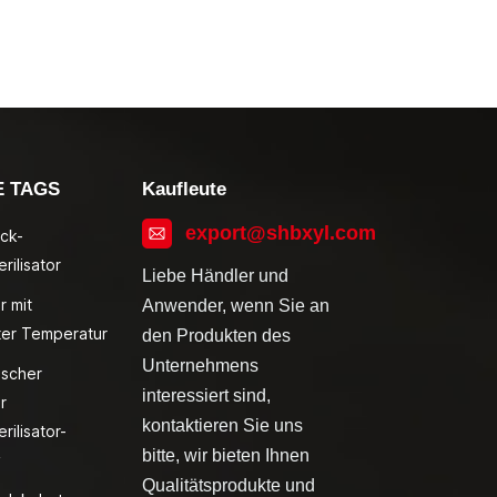
E TAGS
Kaufleute
export@shbxyl.com
ck-
rilisator
Liebe Händler und
r mit
Anwender, wenn Sie an
ter Temperatur
den Produkten des
Unternehmens
ischer
interessiert sind,
r
kontaktieren Sie uns
rilisator-
bitte, wir bieten Ihnen
v
Qualitätsprodukte und