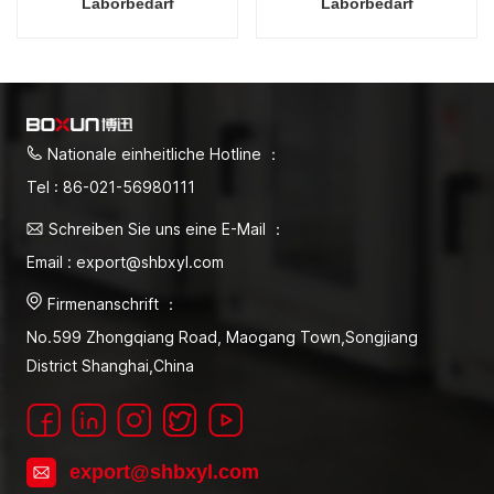
Laborbedarf
Laborbedarf
Heißluftsterilisator
Heißluftsterilisator
Elektrischer
Elektrischer
Heizsterilisator 130L
Heizsterilisator 130L
Autoklav
Autoklav
Nationale einheitliche Hotline ：
Tel : 86-021-56980111
Schreiben Sie uns eine E-Mail ：
Email : export@shbxyl.com
Firmenanschrift ：
No.599 Zhongqiang Road, Maogang Town,Songjiang
District Shanghai,China
export@shbxyl.com