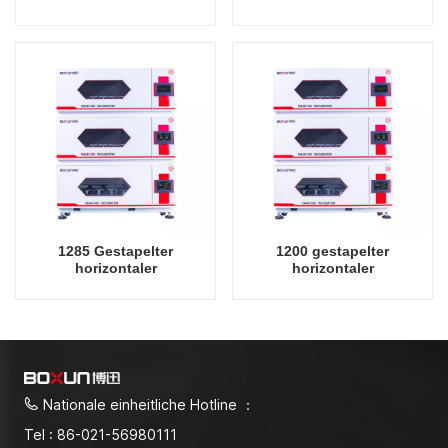
Schüttelinkubator mit
Schüttelinkubator mit
Kühloszillator,
Kühloszillator,
Laborinstrument-
Laborinstrument-
Schüttelinkubator
Schüttelinkubator
1285 Gestapelter
1200 gestapelter
horizontaler
horizontaler
Schüttelinkubator mit
Schüttelinkubator mit
Kühl- und
Kühl- und
Feuchtigkeitsoszillator,
Feuchtigkeitsoszillator,
Laborinstrument-
Laborinstrument-
Schüttelinkubator
Schüttelinkubator
Nationale einheitliche Hotline ：
Tel : 86-021-56980111