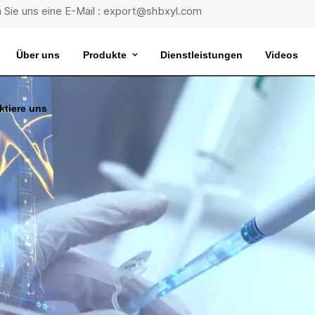
 Sie uns eine E-Mail : export@shbxyl.com
Über uns
Produkte
Dienstleistungen
Videos
ktiere uns
eit
ttelstabilität
Wasserbad Mit Extrem Konstanter Temperatur