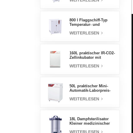
WEITERLESEN
Luftfeuchtigkeit stabile
Testkammer
800 l Flaggschiff-Typ
Temperatur- und
Feuchtigkeits-
WEITERLESEN
Inkubatorkammer,
Laborbedarf,
elektrischer Inkubator
160L praktischer IR-CO2-
Zellinkubator mit
Wassermantel,
WEITERLESEN
professionelle Fabrik-
Laborinkubatoren
50L praktischer Mini-
Automatik-Laborpreis-
Wassermantel-Inkubator
WEITERLESEN
18L Dampfsterilisator
Kleiner medizinischer
Autoklav Tragbarer
WEITERLESEN
Autoklav