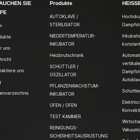
AUCHEN SIE
Produkte
HEISS
LFE
AUTOKLAVE /
Hochdru
STERILISATOR
Dampfste
m
NIEDERTEMPERATUR-
Inkubato
dukte
INKUBATOR
konstan
r uns
Heizbrutschrank
Automat
hricht
vertikale
SCHÜTTLER /
taktiere uns
Dampfste
OSZILLATOR
Autokla
g
PFLANZENWACHSTUM-
Schüttle
tenverzeichnis
INKUBATOR
Elektris
OFEN / OFEN
Konvekt
TEST KAMMER
Wirtscha
REINIGUNGS-
Vakuumo
SICHERHEITSAUSRÜSTUNG