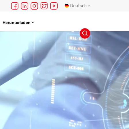
Deutsch
Herunterladen
English
français
Deutsch
русский
español
português
日本語
한국의