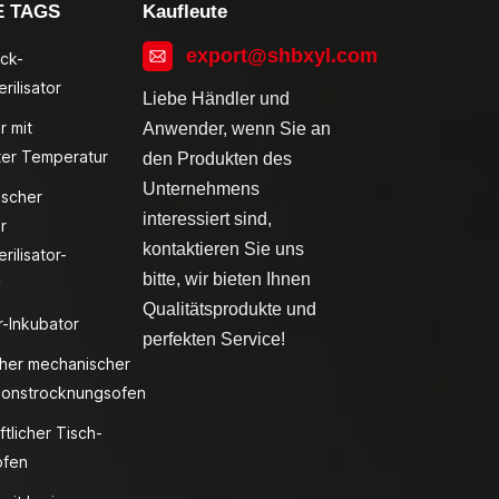
E TAGS
Kaufleute
export@shbxyl.com
ck-
rilisator
Liebe Händler und
r mit
Anwender, wenn Sie an
ter Temperatur
den Produkten des
Unternehmens
ischer
interessiert sind,
r
kontaktieren Sie uns
rilisator-
bitte, wir bieten Ihnen
v
Qualitätsprodukte und
r-Inkubator
perfekten Service!
cher mechanischer
ionstrocknungsofen
ftlicher Tisch-
fen