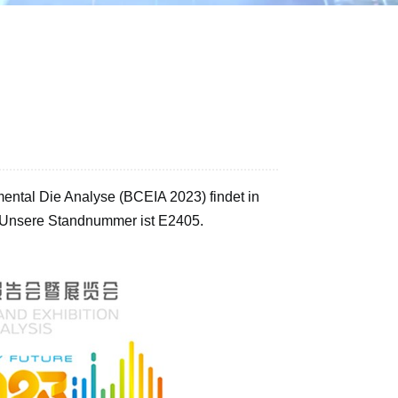
ไทย
中文
mental
Die Analyse (BCEIA 2023) findet in
. Unsere Standnummer ist E2405.