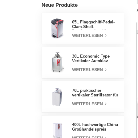
Neue Produkte
65L Flaggschiff-Pedal-
Clam-Shell-
Druckdampfsterilisator
WEITERLESEN
Fabrik
Direktverkaufsfabrik in
China
30L Economic Type
Vertikaler Autoklav
China Hersteller
WEITERLESEN
Druckdampfsterilisator
70L praktischer
vertikaler Sterilisator für
Laborgeräte, vertikales
WEITERLESEN
Design,
Hochtemperatur- und
Hochdruck-
Dampfsterilisator
400L hochwertige China
Großhandelspreis
Labortemperatur