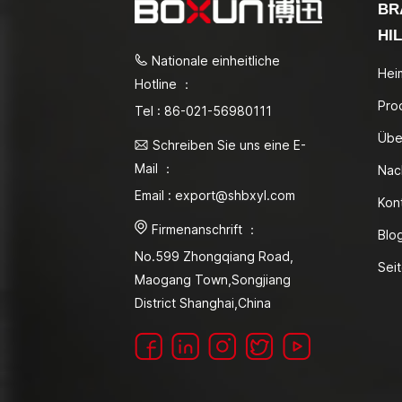
BR
HI
Nationale einheitliche
Hei
Hotline ：
Pro
Tel : 86-021-56980111
Übe
Schreiben Sie uns eine E-
Mail ：
Nac
Email : export@shbxyl.com
Kon
Firmenanschrift ：
Blo
No.599 Zhongqiang Road,
Sei
Maogang Town,Songjiang
District Shanghai,China