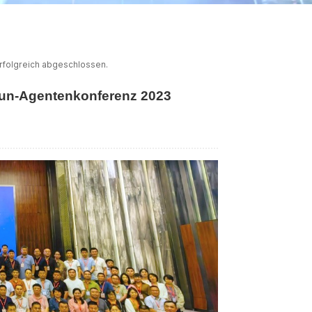
ไทย
中文
rfolgreich abgeschlossen.
xun-Agentenkonferenz 2023