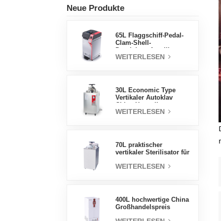
Neue Produkte
65L Flaggschiff-Pedal-
Clam-Shell-
Druckdampfsterilisator
WEITERLESEN
Fabrik
Direktverkaufsfabrik in
China
30L Economic Type
Vertikaler Autoklav
China Hersteller
WEITERLESEN
Druckdampfsterilisator
70L praktischer
vertikaler Sterilisator für
Laborgeräte, vertikales
WEITERLESEN
Design,
Hochtemperatur- und
Hochdruck-
Dampfsterilisator
400L hochwertige China
Großhandelspreis
Labortemperatur