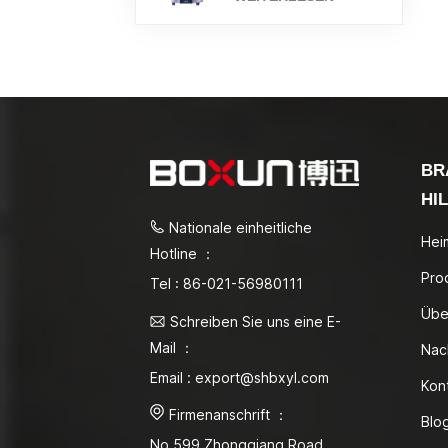
BR
HI
Nationale einheitliche
Hei
Hotline ：
Pro
Tel : 86-021-56980111
Übe
Schreiben Sie uns eine E-
Mail ：
Nac
Email : export@shbxyl.com
Kon
Firmenanschrift ：
Blo
No.599 Zhongqiang Road,