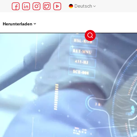
Deutsch
Herunterladen
English
français
Deutsch
русский
español
português
日本語
한국의