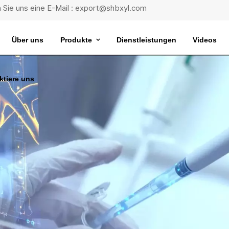
 Sie uns eine E-Mail : export@shbxyl.com
Über uns
Produkte
Dienstleistungen
Videos
ktiere uns
eit
ttelstabilität
Wasserbad Mit Extrem Konstanter Temperatur