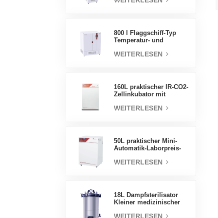
WEITERLESEN
Luftfeuchtigkeit stabile
Testkammer
800 l Flaggschiff-Typ
Temperatur- und
Feuchtigkeits-
WEITERLESEN
Inkubatorkammer,
Laborbedarf,
elektrischer Inkubator
160L praktischer IR-CO2-
Zellinkubator mit
Wassermantel,
WEITERLESEN
professionelle Fabrik-
Laborinkubatoren
50L praktischer Mini-
Automatik-Laborpreis-
Wassermantel-Inkubator
WEITERLESEN
18L Dampfsterilisator
Kleiner medizinischer
Autoklav Tragbarer
WEITERLESEN
Autoklav