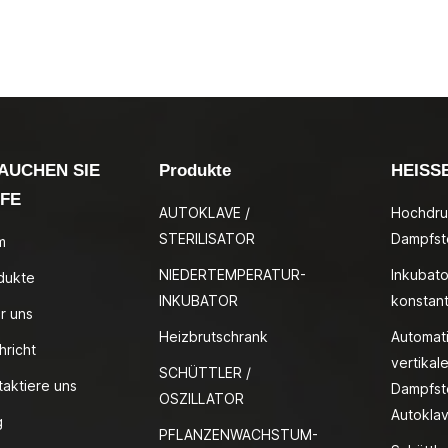
AUCHEN SIE
Produkte
HEISS
LFE
AUTOKLAVE /
Hochdru
STERILISATOR
Dampfste
m
NIEDERTEMPERATUR-
Inkubato
dukte
INKUBATOR
konstan
r uns
Heizbrutschrank
Automat
hricht
vertikale
SCHÜTTLER /
taktiere uns
Dampfste
OSZILLATOR
Autokla
g
PFLANZENWACHSTUM-