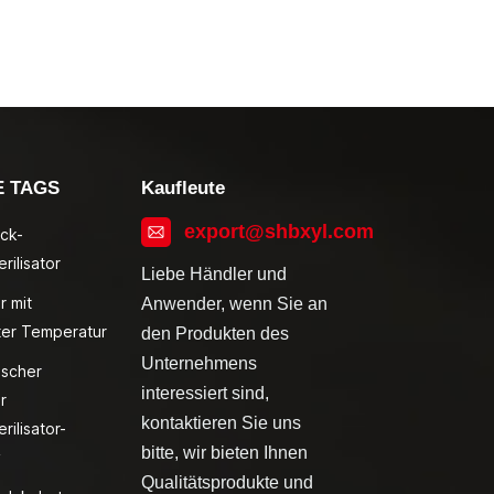
E TAGS
Kaufleute
export@shbxyl.com
ck-
rilisator
Liebe Händler und
r mit
Anwender, wenn Sie an
ter Temperatur
den Produkten des
Unternehmens
ischer
interessiert sind,
r
kontaktieren Sie uns
rilisator-
bitte, wir bieten Ihnen
v
Qualitätsprodukte und