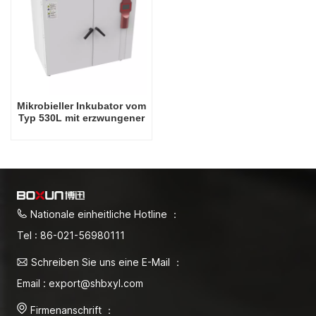
Mikrobieller Inkubator vom
Typ 530L mit erzwungener
Konvektion, Hersteller von
Direktvertriebs-
Inkubatoren für
Mikroorganismen mit
konstanter Temperatur
Nationale einheitliche Hotline ：
Tel : 86-021-56980111
Schreiben Sie uns eine E-Mail ：
Email : export@shbxyl.com
Firmenanschrift ：