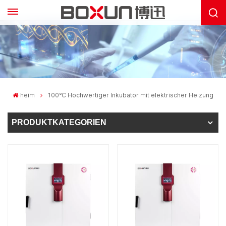
heim
100℃ Hochwertiger Inkubator mit elektrischer Heizung
PRODUKTKATEGORIEN