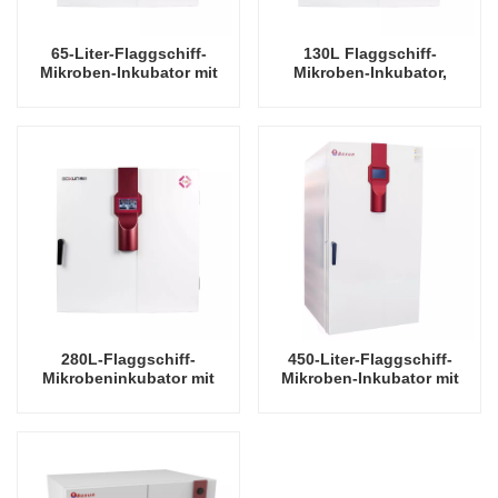
65-Liter-Flaggschiff-
130L Flaggschiff-
Mikroben-Inkubator mit
Mikroben-Inkubator,
erzwungener Konvektion,
Zwangskonvektionshersteller,
Hersteller von
Direktvertriebs-Inkubator
Direktvertriebs-
für Mikroorganismen mit
Inkubatoren für
konstanter Temperatur
Mikroorganismen mit
konstanter Temperatur
280L-Flaggschiff-
450-Liter-Flaggschiff-
Mikrobeninkubator mit
Mikroben-Inkubator mit
erzwungener Konvektion,
erzwungener Konvektion,
Hersteller von
Hersteller von
Direktvertriebsinkubatoren
Direktvertriebs-
für Mikroorganismen mit
Inkubatoren für
konstanter Temperatur
Mikroorganismen mit
konstanter Temperatur