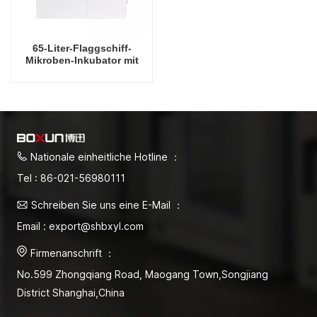
65-Liter-Flaggschiff-
Mikroben-Inkubator mit
erzwungener Konvektion,
Hersteller von
Direktvertriebs-
Inkubatoren für
Mikroorganismen mit
konstanter Temperatur
Nationale einheitliche Hotline ：
Tel : 86-021-56980111
Schreiben Sie uns eine E-Mail ：
Email : export@shbxyl.com
Firmenanschrift ：
No.599 Zhongqiang Road, Maogang Town,Songjiang
District Shanghai,China