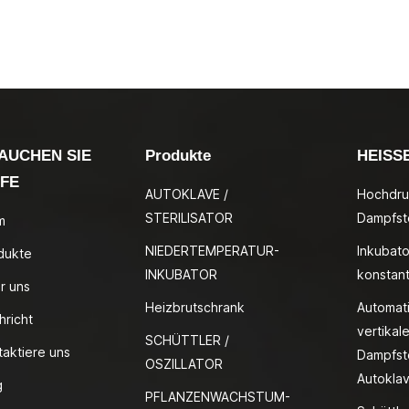
AUCHEN SIE
Produkte
HEISS
LFE
AUTOKLAVE /
Hochdru
STERILISATOR
Dampfste
m
NIEDERTEMPERATUR-
Inkubato
dukte
INKUBATOR
konstan
r uns
Heizbrutschrank
Automat
hricht
vertikale
SCHÜTTLER /
taktiere uns
Dampfste
OSZILLATOR
Autokla
g
PFLANZENWACHSTUM-