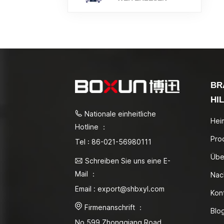
BR
HI
Nationale einheitliche
Hei
Hotline ：
Pro
Tel : 86-021-56980111
Übe
Schreiben Sie uns eine E-
Mail ：
Nac
Email : export@shbxyl.com
Kon
Firmenanschrift ：
Blo
No.599 Zhongqiang Road,