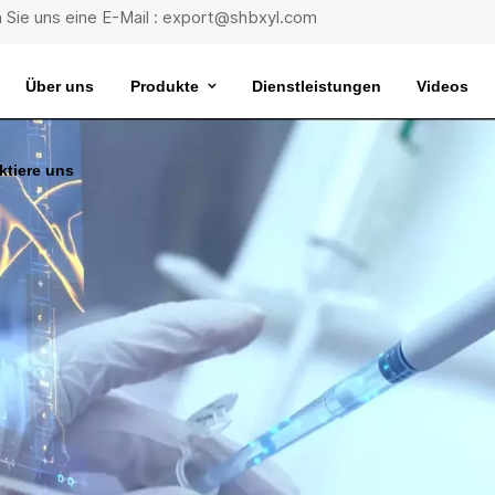
 Sie uns eine E-Mail : export@shbxyl.com
Über uns
Produkte
Dienstleistungen
Videos
ktiere uns
eit
ttelstabilität
Wasserbad Mit Extrem Konstanter Temperatur