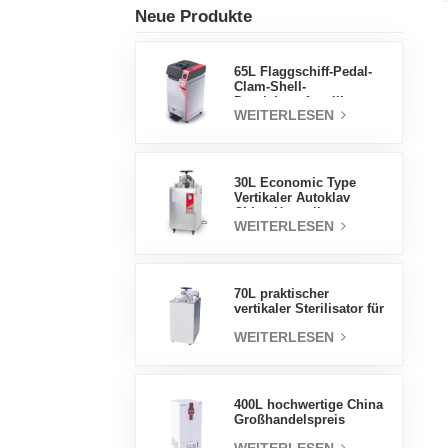
Neue Produkte
65L Flaggschiff-Pedal-
Clam-Shell-
Druckdampfsterilisator
WEITERLESEN
Fabrik
Direktverkaufsfabrik in
China
30L Economic Type
Vertikaler Autoklav
China Hersteller
WEITERLESEN
Druckdampfsterilisator
70L praktischer
vertikaler Sterilisator für
Laborgeräte, vertikales
WEITERLESEN
Design,
Hochtemperatur- und
Hochdruck-
Dampfsterilisator
400L hochwertige China
Großhandelspreis
Labortemperatur