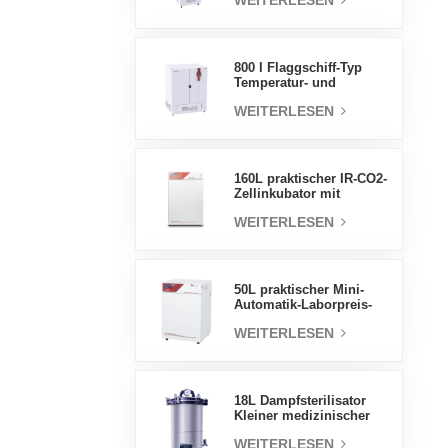
WEITERLESEN
Luftfeuchtigkeit stabile
Testkammer
800 l Flaggschiff-Typ
Temperatur- und
Feuchtigkeits-
WEITERLESEN
Inkubatorkammer,
Laborbedarf,
elektrischer Inkubator
160L praktischer IR-CO2-
Zellinkubator mit
Wassermantel,
WEITERLESEN
professionelle Fabrik-
Laborinkubatoren
50L praktischer Mini-
Automatik-Laborpreis-
Wassermantel-Inkubator
WEITERLESEN
18L Dampfsterilisator
Kleiner medizinischer
Autoklav Tragbarer
WEITERLESEN
Autoklav