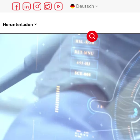
Deutsch
Herunterladen
English
français
Deutsch
русский
español
português
日本語
한국의