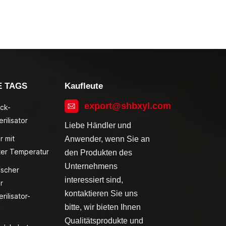
E TAGS
Kaufleute
export@shbxyl.com
ck-
rilisator
Liebe Händler und
r mit
Anwender, wenn Sie an
ter Temperatur
den Produkten des
Unternehmens
ischer
interessiert sind,
r
kontaktieren Sie uns
rilisator-
bitte, wir bieten Ihnen
v
Qualitätsprodukte und