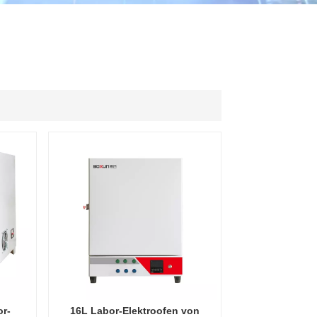
ไทย
中文
r-
16L Labor-Elektroofen von