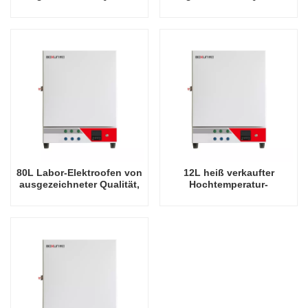
900 Grad Celsius
900 Grad Celsius
80L Labor-Elektroofen von
12L heiß verkaufter
ausgezeichneter Qualität,
Hochtemperatur-
900 Grad Celsius
Trocknungsgerät 900-
Grad-Celsius-Ofen