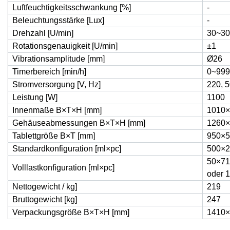
Luftfeuchtigkeitsschwankung [%]
-
Beleuchtungsstärke [Lux]
-
Drehzahl [U/min]
30~30
Rotationsgenauigkeit [U/min]
±1
Vibrationsamplitude [mm]
Ø26
Timerbereich [min/h]
0~999
Stromversorgung [V, Hz]
220, 5
Leistung [W]
1100
Innenmaße B×T×H [mm]
1010×
Gehäuseabmessungen B×T×H [mm]
1260×
Tablettgröße B×T [mm]
950×5
Standardkonfiguration [ml×pc]
500×2
50×71
Volllastkonfiguration [ml×pc]
oder 
Nettogewicht / kg]
219
Bruttogewicht [kg]
247
Verpackungsgröße B×T×H [mm]
1410×