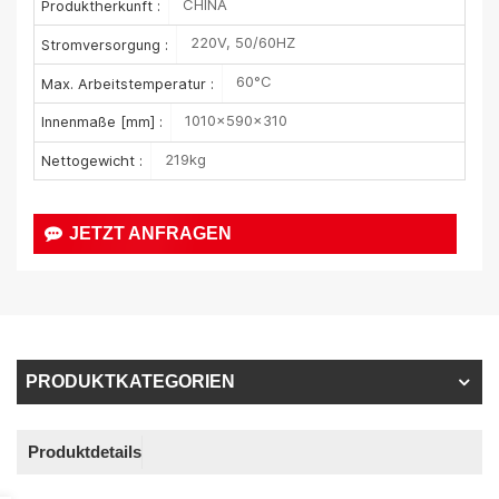
CHINA
Produktherkunft :
220V, 50/60HZ
Stromversorgung :
60°C
Max. Arbeitstemperatur :
1010×590×310
Innenmaße [mm] :
219kg
Nettogewicht :
JETZT ANFRAGEN
PRODUKTKATEGORIEN
Produktdetails