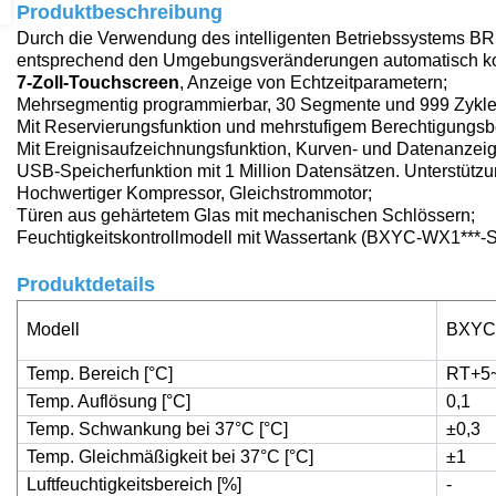
Produktbeschreibung
Durch die Verwendung des intelligenten Betriebssystems B
entsprechend den Umgebungsveränderungen automatisch ko
7-Zoll-Touchscreen
, Anzeige von Echtzeitparametern;
Mehrsegmentig programmierbar, 30 Segmente und 999 Zyklen
Mit Reservierungsfunktion und mehrstufigem Berechtigungsbe
Mit Ereignisaufzeichnungsfunktion, Kurven- und Datenanzeig
USB-Speicherfunktion mit 1 Million Datensätzen. Unterstütz
Hochwertiger Kompressor, Gleichstrommotor;
Türen aus gehärtetem Glas mit mechanischen Schlössern;
Feuchtigkeitskontrollmodell mit Wassertank (BXYC-WX1***-S
Produktdetails
Modell
BXYC
Temp. Bereich [°C]
RT+5
Temp. Auflösung [°C]
0,1
Temp. Schwankung bei 37°C [°C]
±0,3
Temp. Gleichmäßigkeit bei 37°C [°C]
±1
Luftfeuchtigkeitsbereich [%]
-