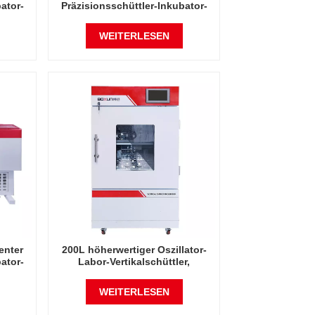
ator-
Präzisionsschüttler-Inkubator-
ent-
Oszillator-Laborinstrument-
Schüttelinkubator
WEITERLESEN
enter
200L höherwertiger Oszillator-
ator-
Labor-Vertikalschüttler,
ent-
intelligenter Präzisions-
Rotations-Orbitalschüttel-
WEITERLESEN
Inkubator