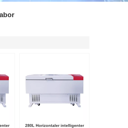
ไทย
Labor
中文
enter
280L Horizontaler intelligenter