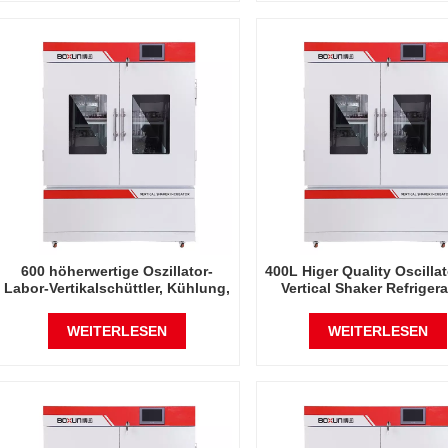
600 höherwertige Oszillator-
400L Higer Quality Oscilla
Labor-Vertikalschüttler, Kühlung,
Vertical Shaker Refriger
vertikaler, intelligenter
Vertical Intelligent Rrec
Präzisions-Rotations-
Rotating Orbital Shak
WEITERLESEN
WEITERLESEN
Orbitalschüttel-Inkubator
Incubator