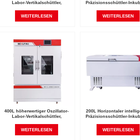
Labor-Vertikalschüttler,
Präzisionsschüttler-Inkub
intelligenter Präzisions-
Oszillator-Laborinstrum
Rotations-Orbitalschüttel-
Schüttelinkubator
WEITERLESEN
WEITERLESEN
Inkubator
400L höherwertiger Oszillator-
200L Horizontaler intellig
Labor-Vertikalschüttler,
Präzisionsschüttler-Inkub
intelligenter Präzisions-
Oszillator-Laborinstrum
Rotations-Orbitalschüttel-
Schüttelinkubator
WEITERLESEN
WEITERLESEN
Inkubator