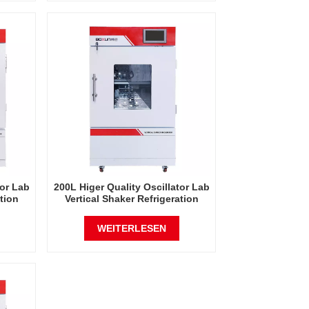
tor Lab
200L Higer Quality Oscillator Lab
ation
Vertical Shaker Refrigeration
ision
Vertical Intelligent Rrecision
ing
Rotating Orbital Shaker Incubator
WEITERLESEN