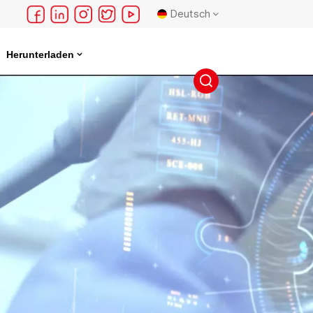
Deutsch
Herunterladen
English
français
Deutsch
русский
español
português
日本語
한국의