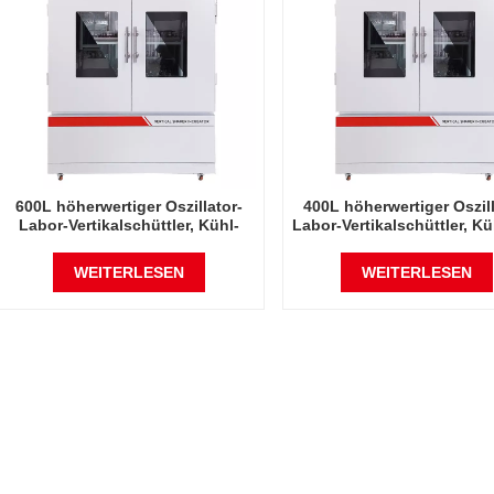
600L höherwertiger Oszillator-
400L höherwertiger Oszill
Labor-Vertikalschüttler, Kühl-
Labor-Vertikalschüttler, K
und Luftfeuchtigkeit,
Luftfeuchtigkeit, intellig
intelligenter Präzisions-
Präzisions-Rotations
WEITERLESEN
WEITERLESEN
Rotations-Orbitalschüttel-
Orbitalschüttel-Inkuba
Inkubator