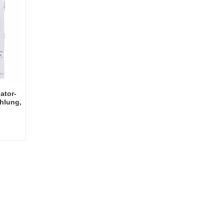
ator-
ühlung,
enter
-
tor