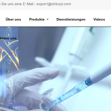
 Sie uns eine E-Mail : export@shbxyl.com
Über uns
Produkte
Dienstleistungen
Videos
ktiere uns
eit
ttelstabilität
Wasserbad Mit Extrem Konstanter Temperatur