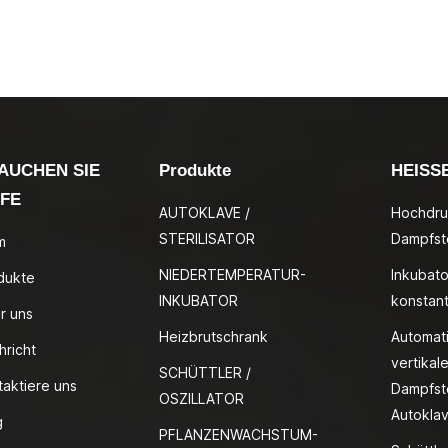
AUCHEN SIE
Produkte
HEISS
LFE
AUTOKLAVE /
Hochdru
STERILISATOR
Dampfste
m
NIEDERTEMPERATUR-
Inkubato
dukte
INKUBATOR
konstan
r uns
Heizbrutschrank
Automat
hricht
vertikale
SCHÜTTLER /
taktiere uns
Dampfste
OSZILLATOR
Autokla
g
PFLANZENWACHSTUM-