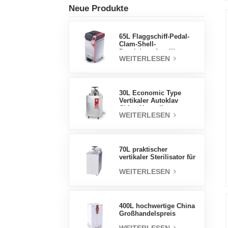
Neue Produkte
65L Flaggschiff-Pedal-
Clam-Shell-
Druckdampfsterilisator
WEITERLESEN
Fabrik
Direktverkaufsfabrik in
China
30L Economic Type
Vertikaler Autoklav
China Hersteller
WEITERLESEN
Druckdampfsterilisator
70L praktischer
vertikaler Sterilisator für
Laborgeräte, vertikales
WEITERLESEN
Design,
Hochtemperatur- und
Hochdruck-
Dampfsterilisator
400L hochwertige China
Großhandelspreis
Labortemperatur