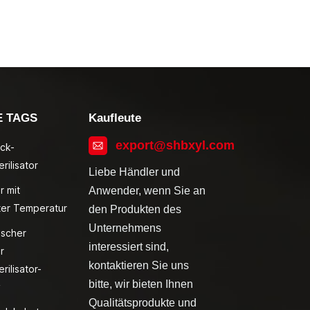
E TAGS
Kaufleute
export@shbxyl.com
ck-
rilisator
Liebe Händler und
r mit
Anwender, wenn Sie an
ter Temperatur
den Produkten des
Unternehmens
ischer
interessiert sind,
r
kontaktieren Sie uns
rilisator-
bitte, wir bieten Ihnen
v
Qualitätsprodukte und