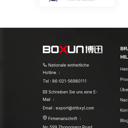
BR
HI
Nationale einheitliche
Hei
Hotline ：
Pro
Tel : 86-021-56980111
Übe
Schreiben Sie uns eine E-
Mail ：
Nac
Email : export@shbxyl.com
Kon
Firmenanschrift ：
Blo
No.599 Zhongqiang Road,