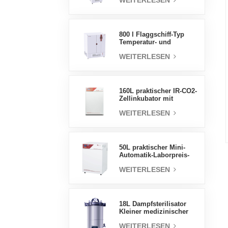
WEITERLESEN
Luftfeuchtigkeit stabile
Testkammer
800 l Flaggschiff-Typ
Temperatur- und
Feuchtigkeits-
WEITERLESEN
Inkubatorkammer,
Laborbedarf,
elektrischer Inkubator
160L praktischer IR-CO2-
Zellinkubator mit
Wassermantel,
WEITERLESEN
professionelle Fabrik-
Laborinkubatoren
50L praktischer Mini-
Automatik-Laborpreis-
Wassermantel-Inkubator
WEITERLESEN
18L Dampfsterilisator
Kleiner medizinischer
Autoklav Tragbarer
WEITERLESEN
Autoklav