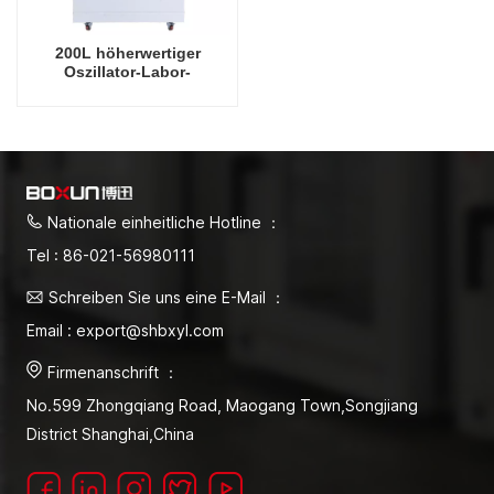
200L höherwertiger
Oszillator-Labor-
Vertikalschüttler,
intelligenter Präzisions-
Rotations-Orbitalschüttel-
Inkubator
Nationale einheitliche Hotline ：
Tel : 86-021-56980111
Schreiben Sie uns eine E-Mail ：
Email : export@shbxyl.com
Firmenanschrift ：
No.599 Zhongqiang Road, Maogang Town,Songjiang
District Shanghai,China