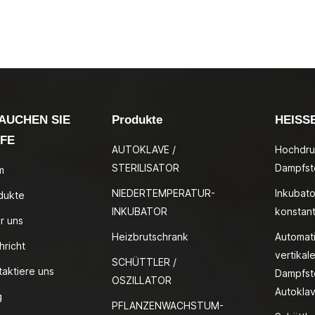
AUCHEN SIE
Produkte
HEISS
LFE
AUTOKLAVE /
Hochdru
STERILISATOR
Dampfste
m
NIEDERTEMPERATUR-
Inkubato
dukte
INKUBATOR
konstan
r uns
Heizbrutschrank
Automat
hricht
vertikale
SCHÜTTLER /
taktiere uns
Dampfste
OSZILLATOR
Autokla
g
PFLANZENWACHSTUM-