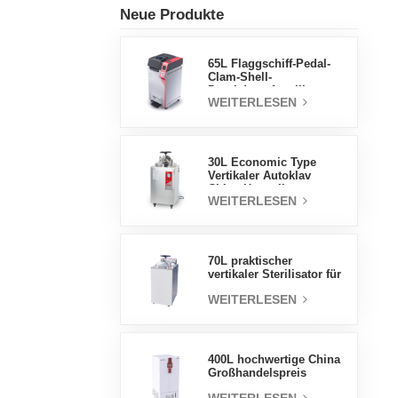
Neue Produkte
65L Flaggschiff-Pedal-
Clam-Shell-
Druckdampfsterilisator
WEITERLESEN
Fabrik
Direktverkaufsfabrik in
China
30L Economic Type
Vertikaler Autoklav
China Hersteller
WEITERLESEN
Druckdampfsterilisator
70L praktischer
vertikaler Sterilisator für
Laborgeräte, vertikales
WEITERLESEN
Design,
Hochtemperatur- und
Hochdruck-
Dampfsterilisator
400L hochwertige China
Großhandelspreis
Labortemperatur