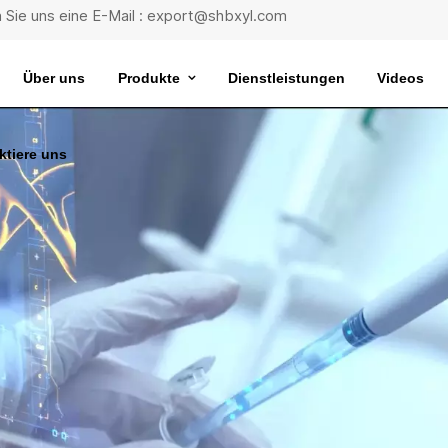
 Sie uns eine E-Mail : export@shbxyl.com
Über uns
Produkte
Dienstleistungen
Videos
ktiere uns
eit
ttelstabilität
Wasserbad Mit Extrem Konstanter Temperatur