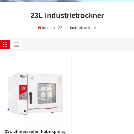
23L Industrietrockner
heim
23L Industrietrockner
23L chinesischer Fabrikpreis,