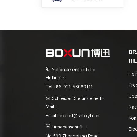
BR
HI
Nationale einheitliche
Hei
Hotline ：
Pro
Tel : 86-021-56980111
Übe
Schreiben Sie uns eine E-
Mail ：
Nac
Email : export@shbxyl.com
Kon
Firmenanschrift ：
Blo
No.599 Zhongqiang Road,