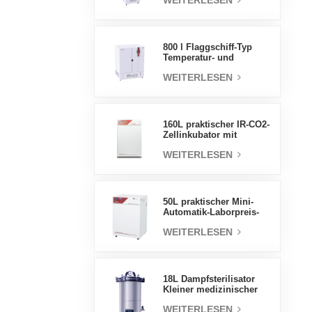
WEITERLESEN
Luftfeuchtigkeit stabile
Testkammer
800 l Flaggschiff-Typ
Temperatur- und
Feuchtigkeits-
WEITERLESEN
Inkubatorkammer,
Laborbedarf,
elektrischer Inkubator
160L praktischer IR-CO2-
Zellinkubator mit
Wassermantel,
WEITERLESEN
professionelle Fabrik-
Laborinkubatoren
50L praktischer Mini-
Automatik-Laborpreis-
Wassermantel-Inkubator
WEITERLESEN
18L Dampfsterilisator
Kleiner medizinischer
Autoklav Tragbarer
WEITERLESEN
Autoklav