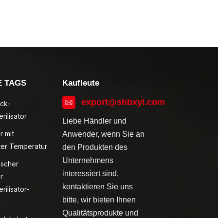
E TAGS
Kaufleute
export@shbxyl.com
ck-
rilisator
Liebe Händler und
r mit
Anwender, wenn Sie an
ter Temperatur
den Produkten des
Unternehmens
ischer
interessiert sind,
r
kontaktieren Sie uns
rilisator-
bitte, wir bieten Ihnen
v
Qualitätsprodukte und