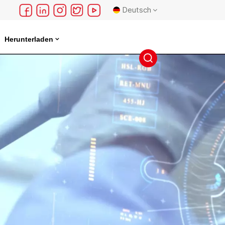
Deutsch
Herunterladen
English
français
Deutsch
русский
español
português
日本語
한국의