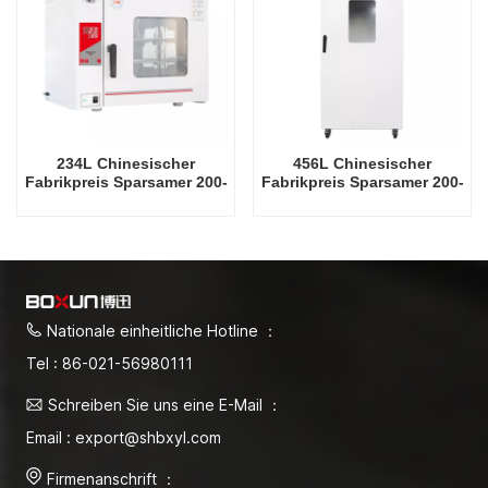
234L Chinesischer
456L Chinesischer
Fabrikpreis Sparsamer 200-
Fabrikpreis Sparsamer 200-
Grad-Celsius-Trockenofen
Grad-Celsius-Trockenofen
Nationale einheitliche Hotline ：
Tel : 86-021-56980111
Schreiben Sie uns eine E-Mail ：
Email : export@shbxyl.com
Firmenanschrift ：