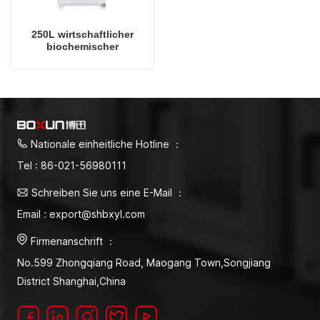
250L wirtschaftlicher
biochemischer
Laborinkubator für
Mikrobiologielabor,
elektrische Inkubatoren,
Laborinstrumenten-
Temperaturinkubator
Nationale einheitliche Hotline ：
Tel : 86-021-56980111
Schreiben Sie uns eine E-Mail ：
Email : export@shbxyl.com
Firmenanschrift ：
No.599 Zhongqiang Road, Maogang Town,Songjiang
District Shanghai,China