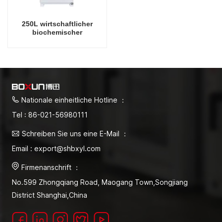
250L wirtschaftlicher
biochemischer
Laborinkubator für
Mikrobiologielabor,
elektrische Inkubatoren,
Laborinstrumenten-
Temperaturinkubator
Nationale einheitliche Hotline ：
Tel : 86-021-56980111
Schreiben Sie uns eine E-Mail ：
Email : export@shbxyl.com
Firmenanschrift ：
No.599 Zhongqiang Road, Maogang Town,Songjiang
District Shanghai,China