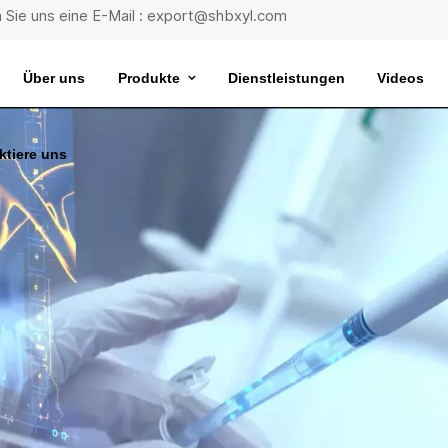
 Sie uns eine E-Mail : export@shbxyl.com
Über uns
Produkte
Dienstleistungen
Videos
ktiere uns
eit
ttelstabilität
Wasserbad Mit Extrem Konstanter Temperatur