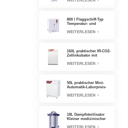
WEITERLESEN
Luftfeuchtigkeit stabile
Testkammer
800 l Flaggschiff-Typ
Temperatur- und
Feuchtigkeits-
WEITERLESEN
Inkubatorkammer,
Laborbedarf,
elektrischer Inkubator
160L praktischer IR-CO2-
Zellinkubator mit
Wassermantel,
WEITERLESEN
professionelle Fabrik-
Laborinkubatoren
50L praktischer Mini-
Automatik-Laborpreis-
Wassermantel-Inkubator
WEITERLESEN
18L Dampfsterilisator
Kleiner medizinischer
Autoklav Tragbarer
WEITERLESEN
Autoklav