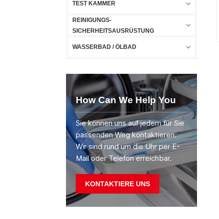
TEST KAMMER
REINIGUNGS-
SICHERHEITSAUSRÜSTUNG
WASSERBAD / ÖLBAD
How Can We Help You
Sie können uns auf jedem für Sie
passenden Weg kontaktieren.
Wir sind rund um die Uhr per E-
Mail oder Telefon erreichbar.
KONTAKTIERE UNS