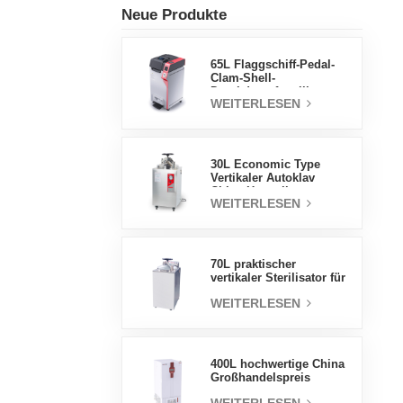
Neue Produkte
65L Flaggschiff-Pedal-
Clam-Shell-
Druckdampfsterilisator
WEITERLESEN
Fabrik
Direktverkaufsfabrik in
China
30L Economic Type
Vertikaler Autoklav
China Hersteller
WEITERLESEN
Druckdampfsterilisator
70L praktischer
vertikaler Sterilisator für
Laborgeräte, vertikales
WEITERLESEN
Design,
Hochtemperatur- und
Hochdruck-
Dampfsterilisator
400L hochwertige China
Großhandelspreis
Labortemperatur