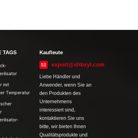
E TAGS
Kaufleute
export@shbxyl.com
ck-
rilisator
Liebe Händler und
r mit
Anwender, wenn Sie an
ter Temperatur
den Produkten des
Unternehmens
ischer
interessiert sind,
r
kontaktieren Sie uns
rilisator-
bitte, wir bieten Ihnen
v
Qualitätsprodukte und