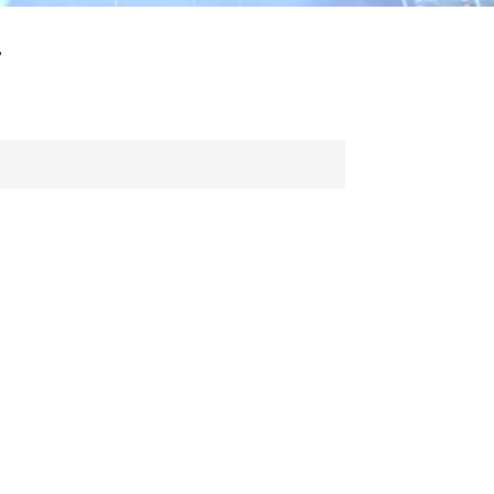
ไทย
r
中文