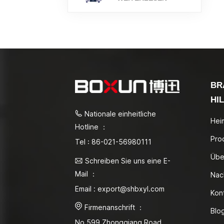
BR
HI
Nationale einheitliche
Hei
Hotline ：
Pro
Tel : 86-021-56980111
Übe
Schreiben Sie uns eine E-
Mail ：
Nac
Email : export@shbxyl.com
Kon
Firmenanschrift ：
Blo
No.599 Zhongqiang Road,