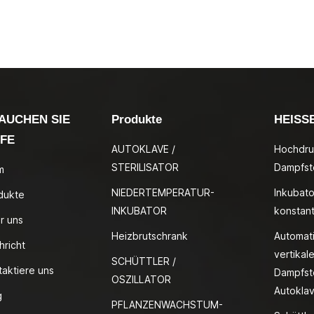
AUCHEN SIE
Produkte
HEISS
LFE
AUTOKLAVE /
Hochdru
STERILISATOR
Dampfste
m
NIEDERTEMPERATUR-
Inkubato
dukte
INKUBATOR
konstan
r uns
Heizbrutschrank
Automat
hricht
vertikale
SCHÜTTLER /
taktiere uns
Dampfste
OSZILLATOR
Autokla
g
PFLANZENWACHSTUM-