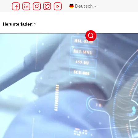
Deutsch
Herunterladen
English
français
Deutsch
русский
español
português
日本語
한국의