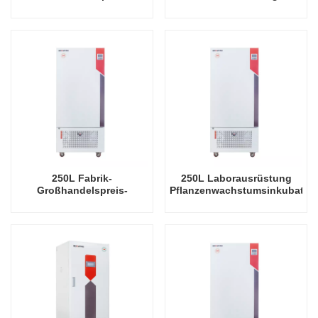
Laborausrüstung
Pflanzenwachstumsinkubator
Pflanzenwachstumsinkubator
Arabidopsis Thaliana
Drosophila Inkubator
Inkubator
250L Fabrik-
250L Laborausrüstung
Großhandelspreis-
Pflanzenwachstumsinkubator
Pflanzenwachstums-
Künstlicher
Beleuchtungs-Inkubator
Klimainkubator