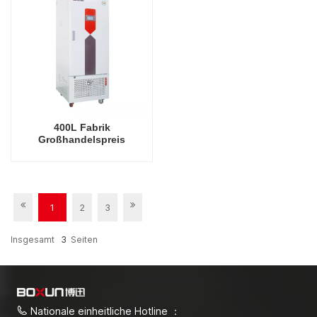
400L Fabrik
Großhandelspreis
Laborausrüstung
Pflanzenwachstumsinkubator
Drosophila Inkubator
1
2
3
Insgesamt
3
Seiten
Nationale einheitliche Hotline ：