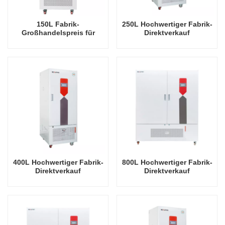
150L Fabrik-
250L Hochwertiger Fabrik-
Großhandelspreis für
Direktverkauf
Pflanzenwachstum,
Laborausrüstung
Samenaufbewahrung,
Pflanzenwachstums-
Inkubator
Beleuchtungsinkubator
400L Hochwertiger Fabrik-
800L Hochwertiger Fabrik-
Direktverkauf
Direktverkauf
Laborausrüstung
Laborausrüstung
Pflanzenwachstums-
Pflanzenwachstums-
Beleuchtungsinkubator
Beleuchtungsinkubator