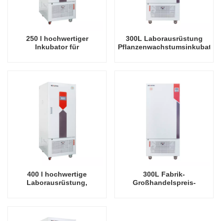
250 l hochwertiger
300L Laborausrüstung
Inkubator für
Pflanzenwachstumsinkubator
Pflanzenwachstum im
Künstlicher
Labor mit
Klimainkubator
Schichtenbeleuchtung
400 l hochwertige
300L Fabrik-
Laborausrüstung,
Großhandelspreis-
Pflanzenwachstums-
Pflanzenwachstums-
Inkubator, Keimungs-
Beleuchtungs-Inkubator
Inkubator