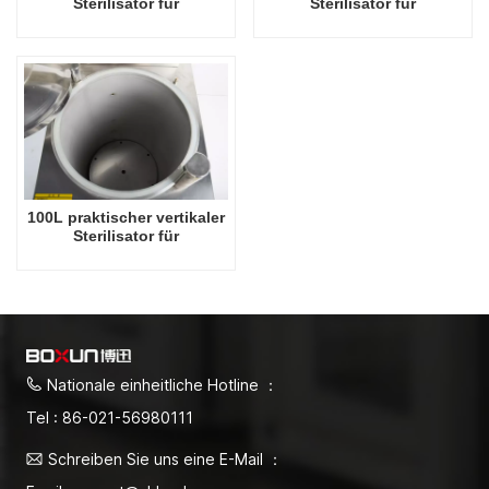
Sterilisator für
Sterilisator für
Laborgeräte, vertikales
Laborgeräte, vertikales
Design, Hochtemperatur-
Design, Hochtemperatur-
und Hochdruck-
und Hochdruck-
Dampfsterilisator
Dampfsterilisator
100L praktischer vertikaler
Sterilisator für
Laborgeräte, vertikales
Design, Hochtemperatur-
und Hochdruck-
Dampfsterilisator
Nationale einheitliche Hotline ：
Tel : 86-021-56980111
Schreiben Sie uns eine E-Mail ：